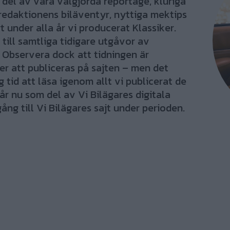
el av våra välgjorda reportage, kluriga
redaktionens biläventyr, nyttiga mektips
 under alla år vi producerat Klassiker.
 till samtliga tidigare utgåvor av
 Observera dock att tidningen är
r att publiceras på sajten – men det
tid att läsa igenom allt vi publicerat de
år nu som del av Vi Bilägares digitala
ång till Vi Bilägares sajt under perioden.