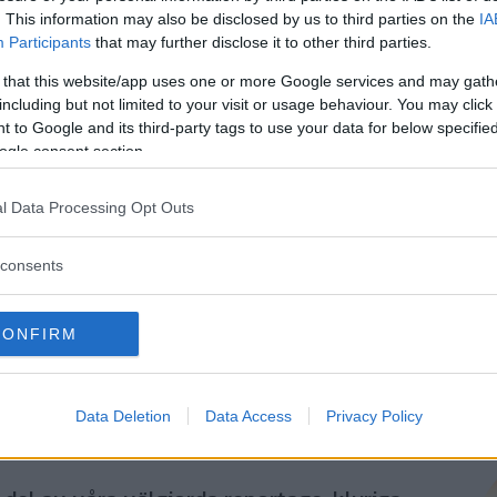
. This information may also be disclosed by us to third parties on the
IA
Genom att klicka på "Fortsätt" godkänner jag
OK-Förlagets
prenumerationsvillko
Participants
that may further disclose it to other third parties.
och bekräftar att jag tagit del av
OK-Förlagets
integritetspolicy
.
 that this website/app uses one or more Google services and may gath
including but not limited to your visit or usage behaviour. You may click 
 to Google and its third-party tags to use your data for below specifi
ogle consent section.
Är du redan prenumerant på vår papperstidning?
Aktivera din digitala prenumeration utan kostnad här.
l Data Processing Opt Outs
consents
CONFIRM
Data Deletion
Data Access
Privacy Policy