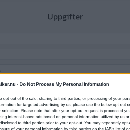
Uppgifter
iker.nu -
Do Not Process My Personal Information
to opt-out of the sale, sharing to third parties, or processing of your per
:-
formation for targeted advertising by us, please use the below opt-out s
r selection. Please note that after your opt-out request is processed y
eing interest-based ads based on personal information utilized by us or
disclosed to third parties prior to your opt-out. You may separately opt-
losure of your personal information by third parties on the IAB’s list of