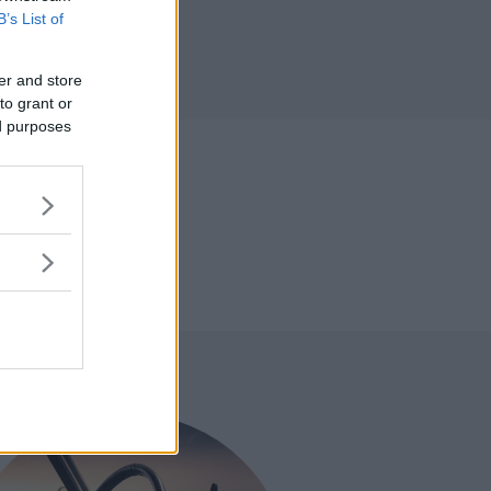
B’s List of
r
er and store
to grant or
ed purposes