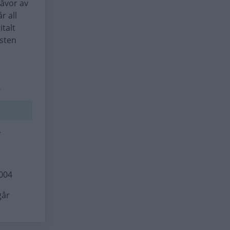
gåvor av
r all
italt
nsten
.
r
2004
går