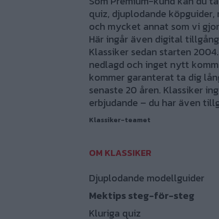
Som Premium-kund kan du ta d
quiz, djuplodande köpguider, 
och mycket annat som vi gjort
Här ingår även digital tillgång
Klassiker sedan starten 2004.
nedlagd och inget nytt komme
kommer garanterat ta dig lång 
senaste 20 åren. Klassiker ing
erbjudande – du har även tillg
Klassiker-teamet
Djuplodande modellguider
Mektips steg-för-steg
Kluriga quiz