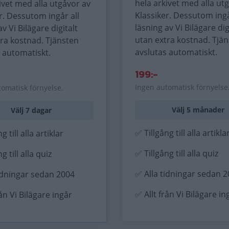
hela arkivet med alla ut
ivet med alla utgåvor av
Klassiker. Dessutom ingå
r. Dessutom ingår all
läsning av Vi Bilägare dig
av Vi Bilägare digitalt
utan extra kostnad. Tjä
tra kostnad. Tjänsten
avslutas automatiskt.
 automatiskt.
199:-
Ingen automatisk förnyelse
tomatisk förnyelse.
Välj 5 månader
Välj 7 dagar
✅ Tillgång till alla artikla
g till alla artiklar
✅ Tillgång till alla quiz
g till alla quiz
✅ Alla tidningar sedan 
idningar sedan 2004
✅ Allt från Vi Bilägare in
rån Vi Bilägare ingår