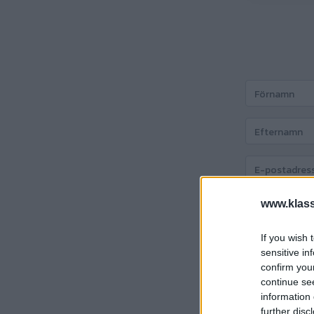
www.klass
If you wish 
Att betala:
69
sensitive in
confirm you
continue se
Fortsätt
information 
further disc