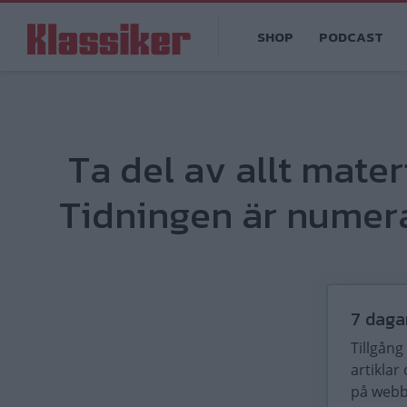
Hoppa
Main
till
SHOP
PODCAST
navigation
huvudinnehåll
Ta del av allt mater
Tidningen är numera
7 daga
Tillgång t
artiklar
på web