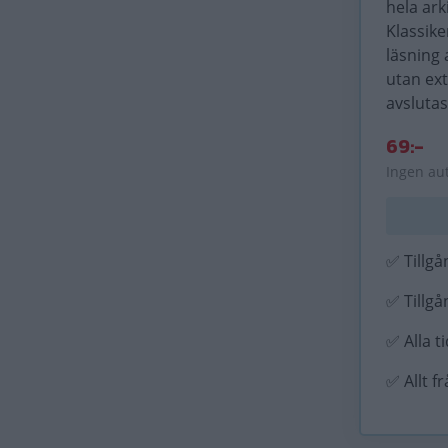
hela ark
Klassike
läsning 
utan ex
avslutas
69:-
Ingen au
✅ Tillgån
✅ Tillgån
✅ Alla t
✅ Allt f