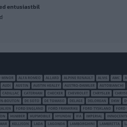
ed entusiastbil
d
O MINOR
ALFA ROMEO
ALLARD
ALPINE RENAULT
ALVIS
AMC
A
AUDI
AUSTIN
AUSTIN HEALEY
AUSTRO-DAIMLER
AUTOBIANCHI
CADILLAC
CATERHAM
CHECKER
CHEVROLET
CHRYSLER
CHRYS
ON-BOUTON
DE SOTO
DE TOMASO
DELAGE
DELOREAN
DKW
D
RALIEN
FORD ENGLAND
FORD FRANKRIKE
FORD TYSKLAND
FORD 
SON
HUMBER
HUPMOBILE
HYUNDAI
IFA
IMPERIAL
INNOCENTI
MAR
KELLISON
LADA
LAGONDA
LAMBORGHINI
LAMBRETTA
L