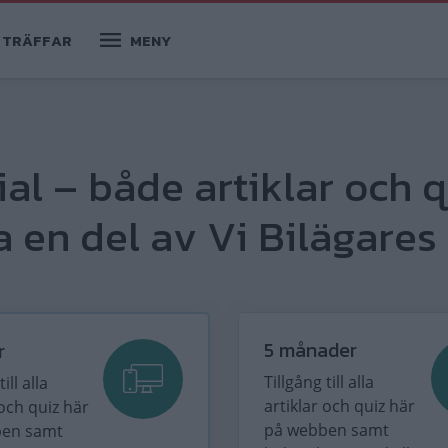
TRÄFFAR
MENY
ial – både artiklar och q
 en del av Vi Bilägares 
5 månader
r
Tillgång till alla
ill alla
artiklar och quiz här
 och quiz här
på webben samt
ben samt