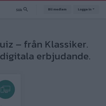
Bli medlem
Logga in
uiz – från Klassiker.
digitala erbjudande.