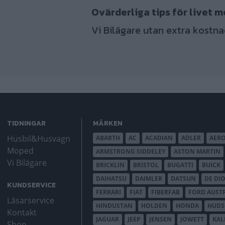
Ovärderliga tips för livet m
Vi Bilägare utan extra kostna
TIDNINGAR
MÄRKEN
Husbil&Husvagn
ABARTH
AC
ACADIAN
ADLER
AER
Moped
ARMSTRONG SIDDELEY
ASTON MARTIN
Vi Bilägare
BRICKLIN
BRISTOL
BUGATTI
BUICK
DAIHATSU
DAIMLER
DATSUN
DE DI
KUNDSERVICE
FERRARI
FIAT
FIBERFAB
FORD AUST
Läsarservice
HINDUSTAN
HOLDEN
HONDA
HUD
Kontakt
JAGUAR
JEEP
JENSEN
JOWETT
KAL
Shop