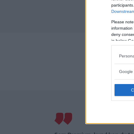
participants
Downstream 
Please note
information 
deny consent
in below Go
Persona
Google 