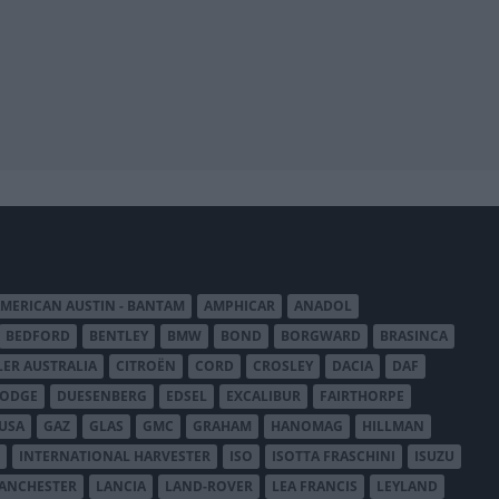
MERICAN AUSTIN - BANTAM
AMPHICAR
ANADOL
BEDFORD
BENTLEY
BMW
BOND
BORGWARD
BRASINCA
LER AUSTRALIA
CITROËN
CORD
CROSLEY
DACIA
DAF
ODGE
DUESENBERG
EDSEL
EXCALIBUR
FAIRTHORPE
USA
GAZ
GLAS
GMC
GRAHAM
HANOMAG
HILLMAN
INTERNATIONAL HARVESTER
ISO
ISOTTA FRASCHINI
ISUZU
ANCHESTER
LANCIA
LAND-ROVER
LEA FRANCIS
LEYLAND