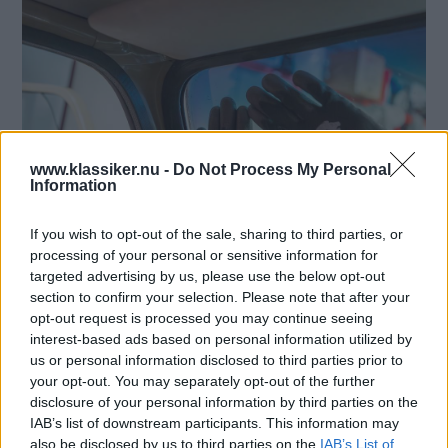
www.klassiker.nu -
Do Not Process My Personal
Information
If you wish to opt-out of the sale, sharing to third parties, or
processing of your personal or sensitive information for
targeted advertising by us, please use the below opt-out
4.
Med låslisten bortplockad kan vi försiktigt börja trycka ut rutan inifrån.
section to confirm your selection. Please note that after your
Även om vi inte ska spara den gamla rutan tar vi det försiktigt. Vi börjar i det
opt-out request is processed you may continue seeing
övre hörnet och använder hela handflatorna för att fördela ut trycket.
interest-based ads based on personal information utilized by
us or personal information disclosed to third parties prior to
your opt-out. You may separately opt-out of the further
disclosure of your personal information by third parties on the
IAB’s list of downstream participants. This information may
also be disclosed by us to third parties on the
IAB’s List of