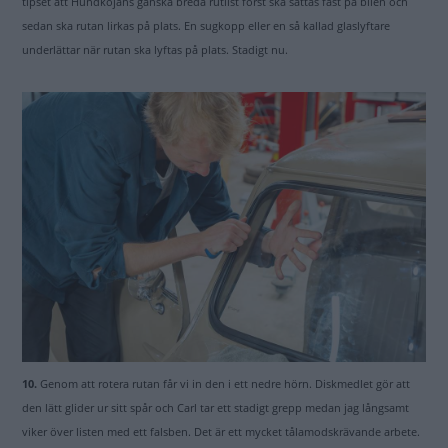
tipset att Hundkojans ganska breda rutlist först ska sättas fast på bilen och
sedan ska rutan lirkas på plats. En sugkopp eller en så kallad glaslyftare
underlättar när rutan ska lyftas på plats. Stadigt nu.
10.
Genom att rotera rutan får vi in den i ett nedre hörn. Diskmedlet gör att
den lätt glider ur sitt spår och Carl tar ett stadigt grepp medan jag långsamt
viker över listen med ett falsben. Det är ett mycket tålamodskrävande arbete.