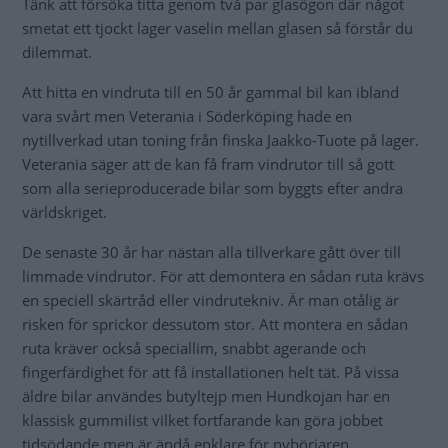
Tänk att försöka titta genom två par glasögon där något
smetat ett tjockt lager vaselin mellan glasen så förstår du
dilemmat.
Att hitta en vindruta till en 50 år gammal bil kan ibland
vara svårt men Veterania i Söderköping hade en
nytillverkad utan toning från finska Jaakko-Tuote på lager.
Veterania säger att de kan få fram vindrutor till så gott
som alla serieproducerade bilar som byggts efter andra
världskriget.
De senaste 30 år har nästan alla tillverkare gått över till
limmade vindrutor. För att demontera en sådan ruta krävs
en speciell skärtråd eller vindrutekniv. Är man otålig är
risken för sprickor dessutom stor. Att montera en sådan
ruta kräver också speciallim, snabbt agerande och
fingerfärdighet för att få installationen helt tät. På vissa
äldre bilar användes butyltejp men Hundkojan har en
klassisk gummilist vilket fortfarande kan göra jobbet
tidsödande men är ändå enklare för nybörjaren.