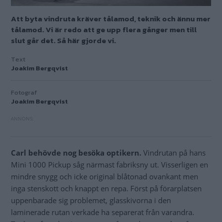
Att byta vindruta kräver tålamod, teknik och ännu mer
tålamod. Vi är redo att ge upp flera gånger men till
slut går det. Så här gjorde vi.
Text
Joakim Bergqvist
Fotograf
Joakim Bergqvist
Carl behövde nog besöka optikern.
Vindrutan på hans
Mini 1000 Pickup såg närmast fabriksny ut. Visserligen en
mindre snygg och icke original blåtonad ovankant men
inga stenskott och knappt en repa. Först på förarplatsen
uppenbarade sig problemet, glasskivorna i den
laminerade rutan verkade ha separerat från varandra.