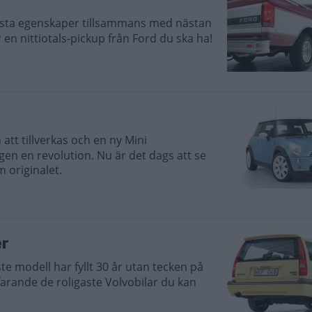
busta egenskaper tillsammans med nästan
är en nittiotals-pickup från Ford du ska ha!
tt tillverkas och en ny Mini
ngen en revolution. Nu är det dags att se
m originalet.
er
ste modell har fyllt 30 år utan tecken på
farande de roligaste Volvobilar du kan