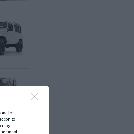
sonal or
ection to
ou may
 personal