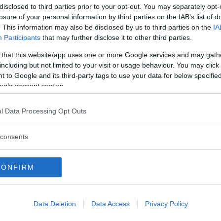
disclosed to third parties prior to your opt-out. You may separately opt-
 fokus på förnuft, bränsleekonomi och
losure of your personal information by third parties on the IAB’s list of
v lika rolig att köra som på the Swinging
. This information may also be disclosed by us to third parties on the
IA
Participants
that may further disclose it to other third parties.
 that this website/app uses one or more Google services and may gath
including but not limited to your visit or usage behaviour. You may click 
 to Google and its third-party tags to use your data for below specifi
ogle consent section.
ar in på vilken bilträff som helst och
l Data Processing Opt Outs
plar kan du med upphöjt lugn låta åren
consents
CONFIRM
tt med Volvo 960 än vad som syntes
Data Deletion
Data Access
Privacy Policy
ortfarande är det här en underskattad