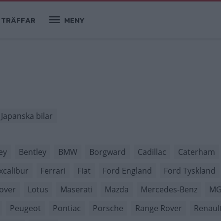
TRÄFFAR
MENY
Japanska bilar
ey
Bentley
BMW
Borgward
Cadillac
Caterham
xcalibur
Ferrari
Fiat
Ford England
Ford Tyskland
over
Lotus
Maserati
Mazda
Mercedes-Benz
M
Peugeot
Pontiac
Porsche
Range Rover
Renaul