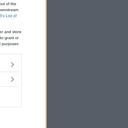
out of the
 downstream
B’s List of
er and store
to grant or
ed purposes