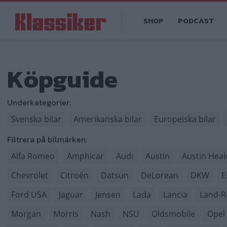
Hoppa
Main
till
SHOP
PODCAST
navigation
huvudinnehåll
Köpguide
Underkategorier:
Svenska bilar
Amerikanska bilar
Europeiska bilar
Filtrera på bilmärken:
Alfa Romeo
Amphicar
Audi
Austin
Austin Heal
Chevrolet
Citroën
Datsun
DeLorean
DKW
E
Ford USA
Jaguar
Jensen
Lada
Lancia
Land-R
Morgan
Morris
Nash
NSU
Oldsmobile
Opel