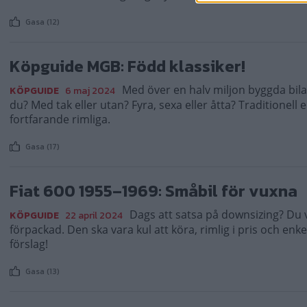
Gasa (12)
Köpguide MGB: Född klassiker!
Med över en halv miljon byggda bilar 
KÖPGUIDE
6 maj 2024
du? Med tak eller utan? Fyra, sexa eller åtta? Traditionell 
fortfarande rimliga.
Gasa (17)
Fiat 600 1955–1969: Småbil för vuxna
Dags att satsa på downsizing? Du vi
KÖPGUIDE
22 april 2024
förpackad. Den ska vara kul att köra, rimlig i pris och enkel
förslag!
Gasa (13)