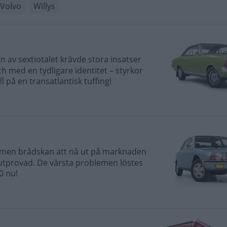
Volvo
Willys
an av sextiotalet krävde stora insatser
h med en tydligare identitet – styrkor
l på en transatlantisk tuffing!
7
t men brådskan att nå ut på marknaden
t utprovad. De värsta problemen löstes
0 nu!