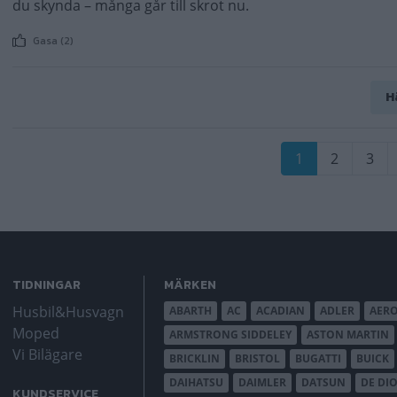
du skynda – många går till skrot nu.
Gasa (2)
H
Paginering
Nuvarande
1
Sida
2
Sida
3
sida
TIDNINGAR
MÄRKEN
Husbil&Husvagn
ABARTH
AC
ACADIAN
ADLER
AER
Moped
ARMSTRONG SIDDELEY
ASTON MARTIN
Vi Bilägare
BRICKLIN
BRISTOL
BUGATTI
BUICK
DAIHATSU
DAIMLER
DATSUN
DE DI
KUNDSERVICE