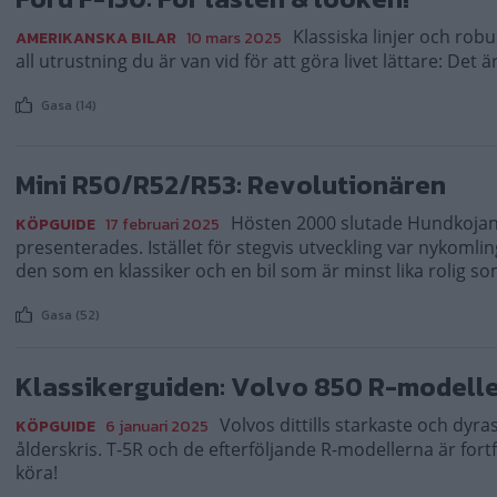
Klassiska linjer och ro
AMERIKANSKA BILAR
10 mars 2025
all utrustning du är van vid för att göra livet lättare: Det 
Gasa (14)
Mini R50/R52/R53: Revolutionären
Hösten 2000 slutade Hundkojan a
KÖPGUIDE
17 februari 2025
presenterades. Istället för stegvis utveckling var nykomli
den som en klassiker och en bil som är minst lika rolig so
Gasa (52)
Klassikerguiden: Volvo 850 R-modell
Volvos dittills starkaste och dyra
KÖPGUIDE
6 januari 2025
ålderskris. T-5R och de efterföljande R-modellerna är fort
köra!