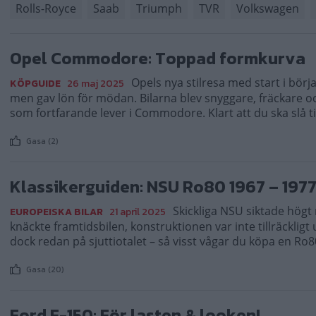
Rolls-Royce
Saab
Triumph
TVR
Volkswagen
Opel Commodore: Toppad formkurva
Opels nya stilresa med start i börj
KÖPGUIDE
26 maj 2025
men gav lön för mödan. Bilarna blev snyggare, fräckare oc
som fortfarande lever i Commodore. Klart att du ska slå til
Gasa (2)
Klassikerguiden: NSU Ro80 1967 – 197
Skickliga NSU siktade hög
EUROPEISKA BILAR
21 april 2025
knäckte framtidsbilen, konstruktionen var inte tillräcklig
dock redan på sjuttiotalet – så visst vågar du köpa en Ro8
Gasa (20)
Ford F-150: För lasten & looken!