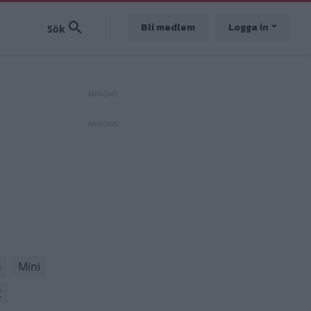
Bli medlem
Logga in
G
Mini
t