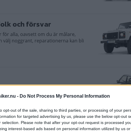
folk och försvar
 för alla, oavsett om du är målare,
n välj noggrant, reparationerna kan bli
gång tar den sig fram nästan överallt.
i 4x4-spaken och fortsätta framåt, uppåt
iker.nu -
Do Not Process My Personal Information
to opt-out of the sale, sharing to third parties, or processing of your per
formation for targeted advertising by us, please use the below opt-out s
r selection. Please note that after your opt-out request is processed y
75 GT: Fortfarande störst
eing interest-based ads based on personal information utilized by us or