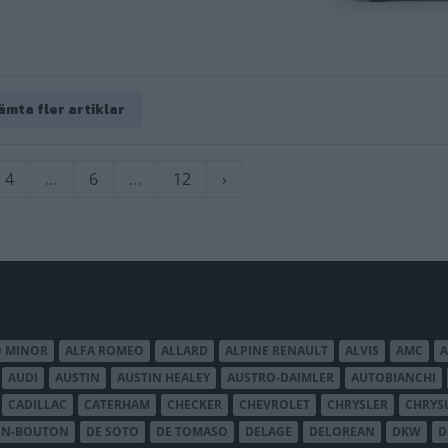
ämta fler artiklar
Sida
4
…
Sida
6
…
Sida
12
Nästa
›
sida
O MINOR
ALFA ROMEO
ALLARD
ALPINE RENAULT
ALVIS
AMC
A
AUDI
AUSTIN
AUSTIN HEALEY
AUSTRO-DAIMLER
AUTOBIANCHI
CADILLAC
CATERHAM
CHECKER
CHEVROLET
CHRYSLER
CHRYS
ON-BOUTON
DE SOTO
DE TOMASO
DELAGE
DELOREAN
DKW
D