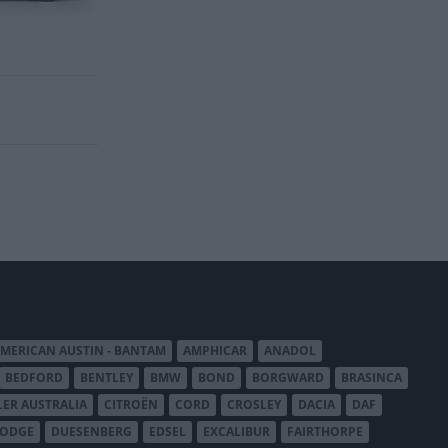
MERICAN AUSTIN - BANTAM
AMPHICAR
ANADOL
BEDFORD
BENTLEY
BMW
BOND
BORGWARD
BRASINCA
LER AUSTRALIA
CITROËN
CORD
CROSLEY
DACIA
DAF
ODGE
DUESENBERG
EDSEL
EXCALIBUR
FAIRTHORPE