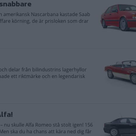
 snabbare
en amerikansk Nascarbana kastade Saab
fare körning, de är prisloken som drar
ch delar från bilindustrins lagerhyllor
pade ett riktmärke och en legendarisk
lfa!
– nu skulle Alfa Romeo stå stolt igen! 156
 Men ska du ha chans att kära ned dig får