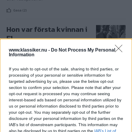
Gasa (2)
Hon var första kvinnan i
F1
Maria Teresa de Filippis var den första
VIDEO
8 mars 2019
www.klassiker.nu -
Do Not Process My Personal
kvinnan i Formel 1. Ett år före sin död vid 89 års ålder
Information
gjorde hon den här vackra och tänkvärda reklamfilmen för
sitt forna märke, Maserati.
If you wish to opt-out of the sale, sharing to third parties, or
processing of your personal or sensitive information for
Gasa (5)
targeted advertising by us, please use the below opt-out
section to confirm your selection. Please note that after your
opt-out request is processed you may continue seeing
Maserati Biturbo 1981–
interest-based ads based on personal information utilized by
1990
us or personal information disclosed to third parties prior to
your opt-out. You may separately opt-out of the further
Maserati Biturbo kostade som
KÖPGUIDE
9 september 2015
disclosure of your personal information by third parties on the
fem vanliga bilar i slutet av åttiotalet. Minst. Idag? Från
IAB’s list of downstream participants. This information may
trettio tusen. Knappast någon annanstans kostar så mycket
also be disclosed by us to third parties on the
IAB’s List of