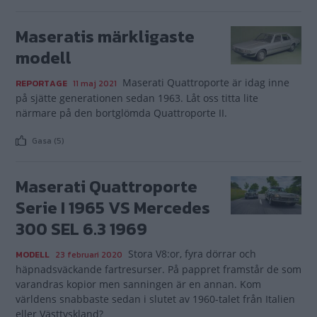
Maseratis märkligaste
modell
Maserati Quattroporte är idag inne
REPORTAGE
11 maj 2021
på sjätte generationen sedan 1963. Låt oss titta lite
närmare på den bortglömda Quattroporte II.
Gasa (5)
Maserati Quattroporte
Serie I 1965 VS Mercedes
300 SEL 6.3 1969
Stora V8:or, fyra dörrar och
MODELL
23 februari 2020
häpnadsväckande fartresurser. På pappret framstår de som
varandras kopior men sanningen är en annan. Kom
världens snabbaste sedan i slutet av 1960-talet från Italien
eller Västtyskland?