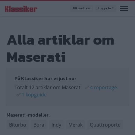
Hoppa
Bli medlem
Logga in
till
huvudinnehåll
Alla artiklar om
Maserati
På Klassiker har vi just nu:
Totalt 12 artiklar om Maserati
✅
4 reportage
✅
1 köpguide
Maserati-modeller:
Biturbo
Bora
Indy
Merak
Quattroporte