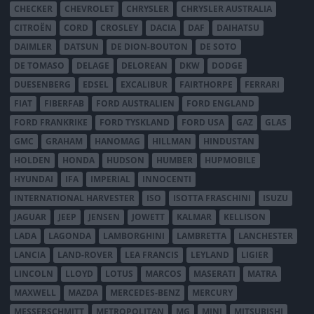
CHECKER
CHEVROLET
CHRYSLER
CHRYSLER AUSTRALIA
CITROËN
CORD
CROSLEY
DACIA
DAF
DAIHATSU
DAIMLER
DATSUN
DE DION-BOUTON
DE SOTO
DE TOMASO
DELAGE
DELOREAN
DKW
DODGE
DUESENBERG
EDSEL
EXCALIBUR
FAIRTHORPE
FERRARI
FIAT
FIBERFAB
FORD AUSTRALIEN
FORD ENGLAND
FORD FRANKRIKE
FORD TYSKLAND
FORD USA
GAZ
GLAS
GMC
GRAHAM
HANOMAG
HILLMAN
HINDUSTAN
HOLDEN
HONDA
HUDSON
HUMBER
HUPMOBILE
HYUNDAI
IFA
IMPERIAL
INNOCENTI
INTERNATIONAL HARVESTER
ISO
ISOTTA FRASCHINI
ISUZU
JAGUAR
JEEP
JENSEN
JOWETT
KALMAR
KELLISON
LADA
LAGONDA
LAMBORGHINI
LAMBRETTA
LANCHESTER
LANCIA
LAND-ROVER
LEA FRANCIS
LEYLAND
LIGIER
LINCOLN
LLOYD
LOTUS
MARCOS
MASERATI
MATRA
MAXWELL
MAZDA
MERCEDES-BENZ
MERCURY
MESSERSCHMITT
METROPOLITAN
MG
MINI
MITSUBISHI