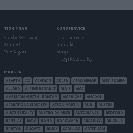
TIDNINGAR
KUNDSERVICE
Husbil&Husvagn
Läsarservice
Moped
Kontakt
Vi Bilägare
Shop
Integritetspolicy
MÄRKEN
ABARTH
AC
ACADIAN
ADLER
AERO MINOR
ALFA ROMEO
ALLARD
ALPINE RENAULT
ALVIS
AMC
AMERICAN AUSTIN - BANTAM
AMPHICAR
ANADOL
ARMSTRONG SIDDELEY
ASTON MARTIN
AUDI
AUSTIN
AUSTIN HEALEY
AUSTRO-DAIMLER
AUTOBIANCHI
BEDFORD
BENTLEY
BMW
BOND
BORGWARD
BRASINCA
BRICKLIN
BRISTOL
BUGATTI
BUICK
CADILLAC
CATERHAM