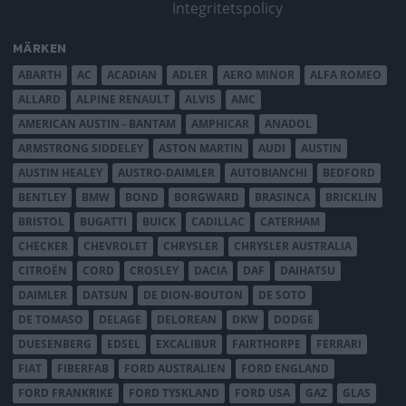
Integritetspolicy
MÄRKEN
ABARTH
AC
ACADIAN
ADLER
AERO MINOR
ALFA ROMEO
ALLARD
ALPINE RENAULT
ALVIS
AMC
AMERICAN AUSTIN - BANTAM
AMPHICAR
ANADOL
ARMSTRONG SIDDELEY
ASTON MARTIN
AUDI
AUSTIN
AUSTIN HEALEY
AUSTRO-DAIMLER
AUTOBIANCHI
BEDFORD
BENTLEY
BMW
BOND
BORGWARD
BRASINCA
BRICKLIN
BRISTOL
BUGATTI
BUICK
CADILLAC
CATERHAM
CHECKER
CHEVROLET
CHRYSLER
CHRYSLER AUSTRALIA
CITROËN
CORD
CROSLEY
DACIA
DAF
DAIHATSU
DAIMLER
DATSUN
DE DION-BOUTON
DE SOTO
DE TOMASO
DELAGE
DELOREAN
DKW
DODGE
DUESENBERG
EDSEL
EXCALIBUR
FAIRTHORPE
FERRARI
FIAT
FIBERFAB
FORD AUSTRALIEN
FORD ENGLAND
FORD FRANKRIKE
FORD TYSKLAND
FORD USA
GAZ
GLAS