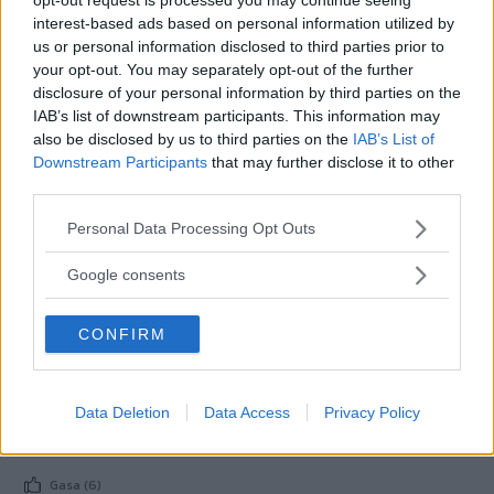
Einars Willys CJ3A Jeep från 1951.
interest-based ads based on personal information utilized by
us or personal information disclosed to third parties prior to
Gasa (6)
your opt-out. You may separately opt-out of the further
disclosure of your personal information by third parties on the
IAB’s list of downstream participants. This information may
En Jeepster igen
also be disclosed by us to third parties on the
IAB’s List of
Downstream Participants
that may further disclose it to other
Förra året
REPORTAGE
28 november 2013
third parties.
berörde vi en ovanlig Jeepster som
kommit in i Sverige, nu har en till anlänt.
Please note that this website/app uses one or more Google
Personal Data Processing Opt Outs
services and may gather and store information including but
Gasa (6)
not limited to your visit or usage behaviour. You may click to
Google consents
grant or deny consent to Google and its third-party tags to
use your data for below specified purposes in below Google
Grattis Jeepster!
CONFIRM
consent section.
Varje
NAMNSDAGSBILEN
28 november 2009
dag hela året har en ny bilmodell
Data Deletion
Data Access
Privacy Policy
namnsdag. Idag när Malte gratuleras hurrar vi också för
Jeepster.
Gasa (6)