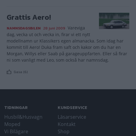
Grattis Aero!
Vareviga
NAMNSDAGSBILEN
28 juni 2009
dag, vecka ut och vecka in, firar vi ett nytt
modellnamn ur Klassikers egen almanacka. Som idag har
kommit till Aero! Duka fram saft och kakor om du har en
Morgan, Willys eller Saab på garageuppfarten. Eller så firar
ni som vanligt med Leo, som också har namnsdag.
Gasa (6)
TIDNINGAR
KUNDSERVICE
Husbil&Husvagn
Läsarservice
Moped
Kontakt
Vi Bilägare
Shop