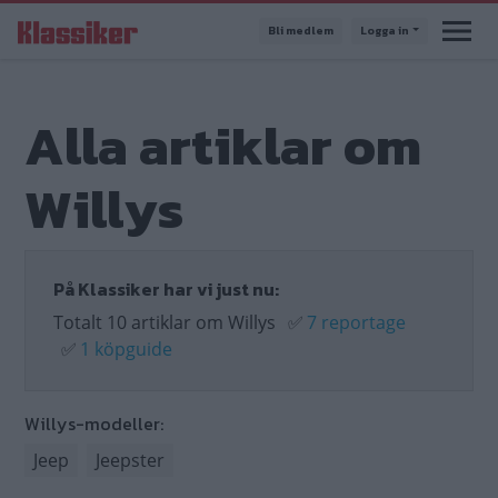
Hoppa
Bli medlem
Logga in
till
huvudinnehåll
Alla artiklar om
Willys
På Klassiker har vi just nu:
Totalt 10 artiklar om Willys
✅
7 reportage
✅
1 köpguide
Willys-modeller:
Jeep
Jeepster