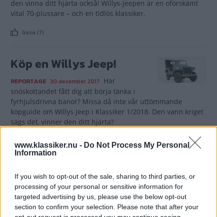
den vinna ditt hjärta också! Willys-Jeepen är en oförskämt
vital 70-plussare – och en tidlös klassiker.
Gasa (7)
Köp en Willys Jeep!
Har
REPORTAGE
30 december 2017
snöskottandet fått dig att börja tänka i
fyrhjulsdrivna banor? Missa då inte vår uttömmande
köpguide om Willys Jeep i Klassiker 1/2018. Den vann kriget
sägs det, vinner den ditt hjärta?
Gasa (5)
www.klassiker.nu -
Do Not Process My Personal
Information
Årets Klassiker-
If you wish to opt-out of the sale, sharing to third parties, or
kandidat #1: Jeep CJ3
processing of your personal or sensitive information for
targeted advertising by us, please use the below opt-out
Nu är det dags för att
LÄSARNAS KLASSIKER
7 december 2013
section to confirm your selection. Please note that after your
rösta fram Årets Klassiker 2013. Första kandidaten är Jörgen
opt-out request is processed you may continue seeing