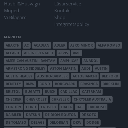
Husbil&Husvagn
Läsarservice
Moped
Kontakt
Vi Bilägare
Shop
Integritetspolicy
MÄRKEN
ABARTH
AC
ACADIAN
ADLER
AERO MINOR
ALFA ROMEO
ALLARD
ALPINE RENAULT
ALVIS
AMC
AMERICAN AUSTIN - BANTAM
AMPHICAR
ANADOL
ARMSTRONG SIDDELEY
ASTON MARTIN
AUDI
AUSTIN
AUSTIN HEALEY
AUSTRO-DAIMLER
AUTOBIANCHI
BEDFORD
BENTLEY
BMW
BOND
BORGWARD
BRASINCA
BRICKLIN
BRISTOL
BUGATTI
BUICK
CADILLAC
CATERHAM
CHECKER
CHEVROLET
CHRYSLER
CHRYSLER AUSTRALIA
CITROËN
CORD
CROSLEY
DACIA
DAF
DAIHATSU
DAIMLER
DATSUN
DE DION-BOUTON
DE SOTO
DE TOMASO
DELAGE
DELOREAN
DKW
DODGE