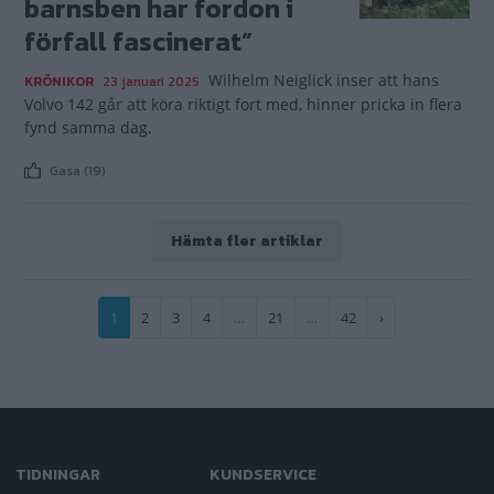
barnsben har fordon i
förfall fascinerat”
Wilhelm Neiglick inser att hans
KRÖNIKOR
23 januari 2025
Volvo 142 går att köra riktigt fort med, hinner pricka in flera
fynd samma dag.
Gasa (19)
Hämta fler artiklar
Paginering
Nuvarande
1
Sida
2
Sida
3
Sida
4
…
Sida
21
…
Sida
42
Nästa
›
sida
sida
TIDNINGAR
KUNDSERVICE