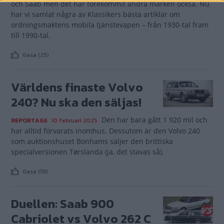
och Saab men det har förekommit andra märken också. Nu
har vi samlat några av Klassikers bästa artiklar om
ordningsmaktens mobila tjänstevapen – från 1930-tal fram
till 1990-tal.
Gasa (25)
Världens finaste Volvo
240? Nu ska den säljas!
Den har bara gått 1 920 mil och
REPORTAGE
10 februari 2025
har alltid förvarats inomhus. Dessutom är den Volvo 240
som auktionshuset Bonhams säljer den brittiska
specialversionen Tørslanda (ja, det stavas så).
Gasa (19)
Duellen: Saab 900
Cabriolet vs Volvo 262 C