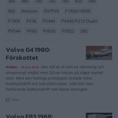
360
480
740
760
780
850
940
960
Amazon
ÖV/PV4
P1800/1800S
P1900
PV36
PV444
PV445/P210 Duett
PV544
PV60
PV650
PV832
S80
Volvo G4 1980:
Förskottet
Den må se ut som en oansenlig och
MODELL
24 juni 2025
oinspirerad småbil men G4 var början på något mycket
stort. Med den hemliga prototypen testade Volvo
framhjulsdrift och tvärställd motor. Utåt höll man
fortfarande bakhjulsdrift som bästa lösningen.
Gasa
Volvo F83 1968: