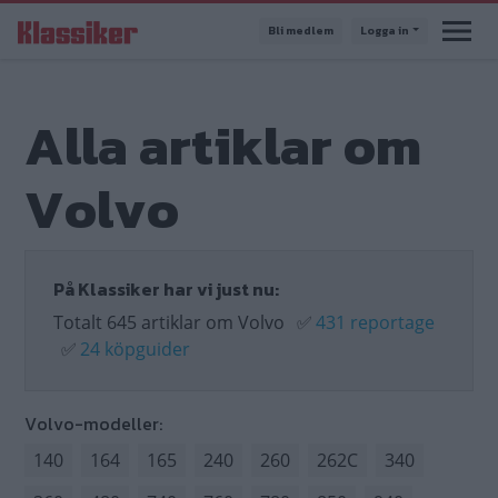
Hoppa
Bli medlem
Logga in
till
huvudinnehåll
Alla artiklar om
Volvo
På Klassiker har vi just nu:
Totalt 645 artiklar om Volvo
✅
431 reportage
✅
24 köpguider
Volvo-modeller:
140
164
165
240
260
262C
340