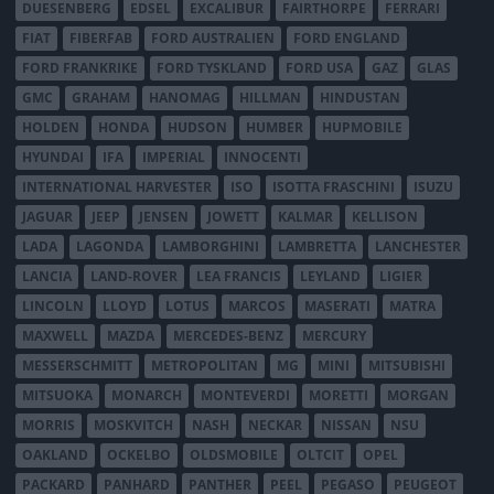
DUESENBERG
EDSEL
EXCALIBUR
FAIRTHORPE
FERRARI
FIAT
FIBERFAB
FORD AUSTRALIEN
FORD ENGLAND
FORD FRANKRIKE
FORD TYSKLAND
FORD USA
GAZ
GLAS
GMC
GRAHAM
HANOMAG
HILLMAN
HINDUSTAN
HOLDEN
HONDA
HUDSON
HUMBER
HUPMOBILE
HYUNDAI
IFA
IMPERIAL
INNOCENTI
INTERNATIONAL HARVESTER
ISO
ISOTTA FRASCHINI
ISUZU
JAGUAR
JEEP
JENSEN
JOWETT
KALMAR
KELLISON
LADA
LAGONDA
LAMBORGHINI
LAMBRETTA
LANCHESTER
LANCIA
LAND-ROVER
LEA FRANCIS
LEYLAND
LIGIER
LINCOLN
LLOYD
LOTUS
MARCOS
MASERATI
MATRA
MAXWELL
MAZDA
MERCEDES-BENZ
MERCURY
MESSERSCHMITT
METROPOLITAN
MG
MINI
MITSUBISHI
MITSUOKA
MONARCH
MONTEVERDI
MORETTI
MORGAN
MORRIS
MOSKVITCH
NASH
NECKAR
NISSAN
NSU
OAKLAND
OCKELBO
OLDSMOBILE
OLTCIT
OPEL
PACKARD
PANHARD
PANTHER
PEEL
PEGASO
PEUGEOT