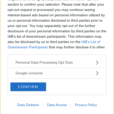
740-köparen med pengar på ficka och körglädje i blick fick
section to confirm your selection. Please note that after your
en ny modell att fundera på när GLT med 16-ventilersmotor
opt-out request is processed you may continue seeing
lanserades.
interest-based ads based on personal information utilized by
us or personal information disclosed to third parties prior to
Gasa (2)
your opt-out. You may separately opt-out of the further
disclosure of your personal information by third parties on the
IAB’s list of downstream participants. This information may
Budstriden över – så dyr
also be disclosed by us to third parties on the
IAB’s List of
blev lågmilar-Volvon
Downstream Participants
that may further disclose it to other
third parties.
En udda specialversion av Volvo
REPORTAGE
25 februari 2025
Please note that this website/app uses one or more Google
245 har sålts av auktionshuset Bonhams. Slutpriset blev
Personal Data Processing Opt Outs
services and may gather and store information including but
nästan 290 000 kronor.
not limited to your visit or usage behaviour. You may click to
Google consents
Gasa (22)
grant or deny consent to Google and its third-party tags to
use your data for below specified purposes in below Google
CONFIRM
consent section.
Samlarutgåva #38:
Polisbilar!
Data Deletion
Data Access
Privacy Policy
Polisbilar i Sverige – ofta Volvo
TIDNINGEN
21 februari 2025