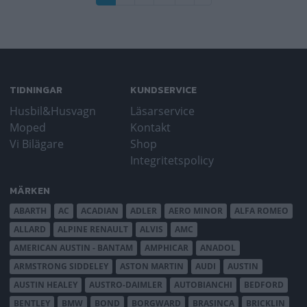
sida
sida
TIDNINGAR
KUNDSERVICE
Husbil&Husvagn
Läsarservice
Moped
Kontakt
Vi Bilägare
Shop
Integritetspolicy
MÄRKEN
ABARTH
AC
ACADIAN
ADLER
AERO MINOR
ALFA ROMEO
ALLARD
ALPINE RENAULT
ALVIS
AMC
AMERICAN AUSTIN - BANTAM
AMPHICAR
ANADOL
ARMSTRONG SIDDELEY
ASTON MARTIN
AUDI
AUSTIN
AUSTIN HEALEY
AUSTRO-DAIMLER
AUTOBIANCHI
BEDFORD
BENTLEY
BMW
BOND
BORGWARD
BRASINCA
BRICKLIN