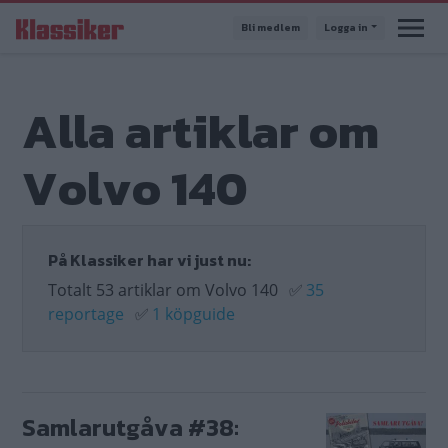
Hoppa
Bli medlem
Logga in
till
huvudinnehåll
Alla artiklar om
Volvo 140
På Klassiker har vi just nu:
Totalt 53 artiklar om Volvo 140
✅
35
reportage
✅
1 köpguide
Samlarutgåva #38: