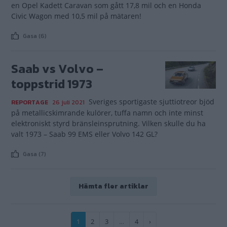
en Opel Kadett Caravan som gått 17,8 mil och en Honda
Civic Wagon med 10,5 mil på mätaren!
Gasa (6)
Saab vs Volvo –
toppstrid 1973
Sveriges sportigaste sjuttiotreor bjöd
REPORTAGE
26 juli 2021
på metallicskimrande kulörer, tuffa namn och inte minst
elektroniskt styrd bränsleinsprutning. Vilken skulle du ha
valt 1973 – Saab 99 EMS eller Volvo 142 GL?
Gasa (7)
Hämta fler artiklar
Paginering
Nuvarande
1
Sida
2
Sida
3
…
Sida
4
Nästa
›