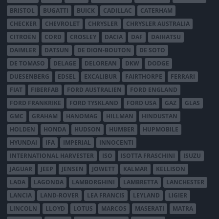
BRISTOL
BUGATTI
BUICK
CADILLAC
CATERHAM
CHECKER
CHEVROLET
CHRYSLER
CHRYSLER AUSTRALIA
CITROËN
CORD
CROSLEY
DACIA
DAF
DAIHATSU
DAIMLER
DATSUN
DE DION-BOUTON
DE SOTO
DE TOMASO
DELAGE
DELOREAN
DKW
DODGE
DUESENBERG
EDSEL
EXCALIBUR
FAIRTHORPE
FERRARI
FIAT
FIBERFAB
FORD AUSTRALIEN
FORD ENGLAND
FORD FRANKRIKE
FORD TYSKLAND
FORD USA
GAZ
GLAS
GMC
GRAHAM
HANOMAG
HILLMAN
HINDUSTAN
HOLDEN
HONDA
HUDSON
HUMBER
HUPMOBILE
HYUNDAI
IFA
IMPERIAL
INNOCENTI
INTERNATIONAL HARVESTER
ISO
ISOTTA FRASCHINI
ISUZU
JAGUAR
JEEP
JENSEN
JOWETT
KALMAR
KELLISON
LADA
LAGONDA
LAMBORGHINI
LAMBRETTA
LANCHESTER
LANCIA
LAND-ROVER
LEA FRANCIS
LEYLAND
LIGIER
LINCOLN
LLOYD
LOTUS
MARCOS
MASERATI
MATRA