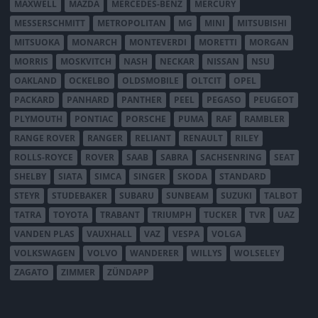
MAXWELL
MAZDA
MERCEDES-BENZ
MERCURY
MESSERSCHMITT
METROPOLITAN
MG
MINI
MITSUBISHI
MITSUOKA
MONARCH
MONTEVERDI
MORETTI
MORGAN
MORRIS
MOSKVITCH
NASH
NECKAR
NISSAN
NSU
OAKLAND
OCKELBO
OLDSMOBILE
OLTCIT
OPEL
PACKARD
PANHARD
PANTHER
PEEL
PEGASO
PEUGEOT
PLYMOUTH
PONTIAC
PORSCHE
PUMA
RAF
RAMBLER
RANGE ROVER
RANGER
RELIANT
RENAULT
RILEY
ROLLS-ROYCE
ROVER
SAAB
SABRA
SACHSENRING
SEAT
SHELBY
SIATA
SIMCA
SINGER
SKODA
STANDARD
STEYR
STUDEBAKER
SUBARU
SUNBEAM
SUZUKI
TALBOT
TATRA
TOYOTA
TRABANT
TRIUMPH
TUCKER
TVR
UAZ
VANDEN PLAS
VAUXHALL
VAZ
VESPA
VOLGA
VOLKSWAGEN
VOLVO
WANDERER
WILLYS
WOLSELEY
ZAGATO
ZIMMER
ZÜNDAPP