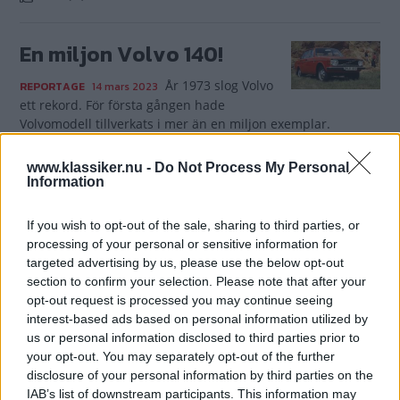
En miljon Volvo 140!
År 1973 slog Volvo
REPORTAGE
14 mars 2023
ett rekord. För första gången hade
Volvomodell tillverkats i mer än en miljon exemplar.
Gasa (5)
www.klassiker.nu -
Do Not Process My Personal
Information
Volvo 142 De Luxe 1973:
If you wish to opt-out of the sale, sharing to third parties, or
Solklart
processing of your personal or sensitive information for
targeted advertising by us, please use the below opt-out
Allt var toppen med 1973 års Volvo 140!
MODELL
8 mars 2023
section to confirm your selection. Please note that after your
Det tyckte motorjournalisterna, det tyckte nybilsköparna och
opt-out request is processed you may continue seeing
med tiden blev årsmodellen den mest eftertraktade som
interest-based ads based on personal information utilized by
ungdomsbil. För Peter Brobäck var en -73:a också
us or personal information disclosed to third parties prior to
förstabilen – hur toppar man det?
your opt-out. You may separately opt-out of the further
disclosure of your personal information by third parties on the
Gasa (49)
IAB’s list of downstream participants. This information may