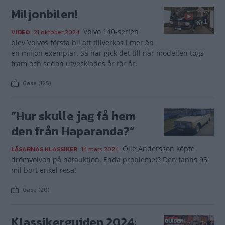
Miljonbilen!
Volvo 140-serien
VIDEO
21 oktober 2024
blev Volvos första bil att tillverkas i mer än
en miljon exemplar. Så här gick det till när modellen togs
fram och sedan utvecklades år för år.
Gasa (125)
”Hur skulle jag få hem
den från Haparanda?”
Olle Andersson köpte
LÄSARNAS KLASSIKER
14 mars 2024
drömvolvon på nätauktion. Enda problemet? Den fanns 95
mil bort enkel resa!
Gasa (20)
Klassikerguiden 2024: