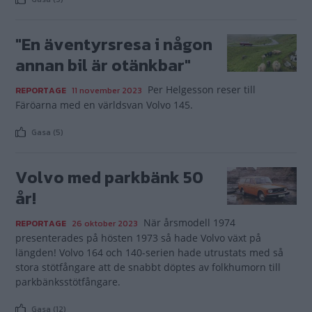
"En äventyrsresa i någon
annan bil är otänkbar"
Per Helgesson reser till
REPORTAGE
11 november 2023
Färöarna med en världsvan Volvo 145.
Gasa (5)
Volvo med parkbänk 50
år!
När årsmodell 1974
REPORTAGE
26 oktober 2023
presenterades på hösten 1973 så hade Volvo växt på
längden! Volvo 164 och 140-serien hade utrustats med så
stora stötfångare att de snabbt döptes av folkhumorn till
parkbänksstötfångare.
Gasa (12)