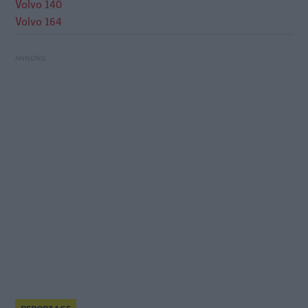
Volvo 140
Volvo 164
Transportstyrelsen tar fram ett nytt förslag om