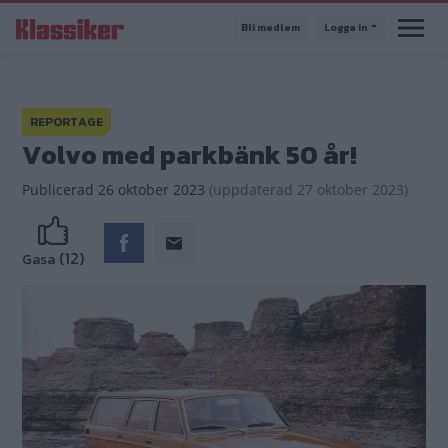
Hoppa
Bli medlem
Logga in
till
huvudinnehåll
REPORTAGE
Volvo med parkbänk 50 år!
Publicerad
26 oktober 2023
(
uppdaterad
27 oktober 2023)
(12)
Gasa