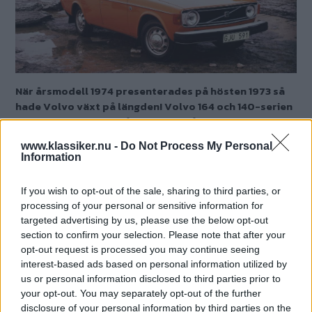
När årsmodell 1974 presenterades på hösten 1973 så
hade Volvo växt på längden! Volvo 164 och 140-serien
hade utrustats med så stora stötfångare att de
snabbt döptes av folkhumorn till
www.klassiker.nu -
Do Not Process My Personal
parkbänksstötfångare.
Information
Text
Fredrik Nyblad
If you wish to opt-out of the sale, sharing to third parties, or
processing of your personal or sensitive information for
targeted advertising by us, please use the below opt-out
Det här är en låst artikel.
Logga in
för
section to confirm your selection. Please note that after your
att fortsätta läsa.
opt-out request is processed you may continue seeing
interest-based ads based on personal information utilized by
us or personal information disclosed to third parties prior to
your opt-out. You may separately opt-out of the further
disclosure of your personal information by third parties on the
DIGITAL PRENUMERATION