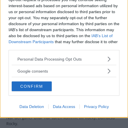
Vignale var ju det rätta svaret på fredagens nöt.
interest-based ads based on personal information utilized by
us or personal information disclosed to third parties prior to
Gasa (5)
your opt-out. You may separately opt-out of the further
disclosure of your personal information by third parties on the
IAB’s list of downstream participants. This information may
Grattis Daihatsu
also be disclosed by us to third parties on the
IAB’s List of
Charmant!
Downstream Participants
that may further disclose it to other
third parties.
Idag har Ingegerd och
NAMNSDAGSBILEN
7 november 2009
Please note that this website/app uses one or more Google
Personal Data Processing Opt Outs
Ingela namnsdag. Vi på Klassiker firar en bilmodell varje
services and may gather and store information including but
dag och idag är det Daihatsu Charmants tur.
not limited to your visit or usage behaviour. You may click to
Google consents
grant or deny consent to Google and its third-party tags to
Gasa (5)
use your data for below specified purposes in below Google
CONFIRM
consent section.
Grattis Daihatsu Rocky!
Idag är
NAMNSDAGSBILEN
15 oktober 2009
Data Deletion
Data Access
Privacy Policy
det Hedvig och Hillevi som har namnsdag.
När det gäller bilar har turen kommit till Rocky, Daihatsu
Rocky.