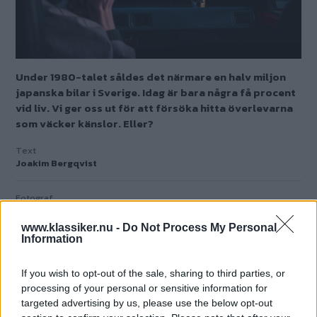
Under 1980-talet såldes det närmare en halv miljon
japanska bilar i Sverige. Idag är bara några få procent
vid liv. Vi ger oss ut för att försöka hitta överlevarna
som väcker känslor. Eller?
Text
Joakim Bergqvist
Fotograf
Simon Hamelius
www.klassiker.nu -
Do Not Process My Personal
Information
Det här är en låst artikel.
Logga in
för
att fortsätta läsa.
If you wish to opt-out of the sale, sharing to third parties, or
processing of your personal or sensitive information for
targeted advertising by us, please use the below opt-out