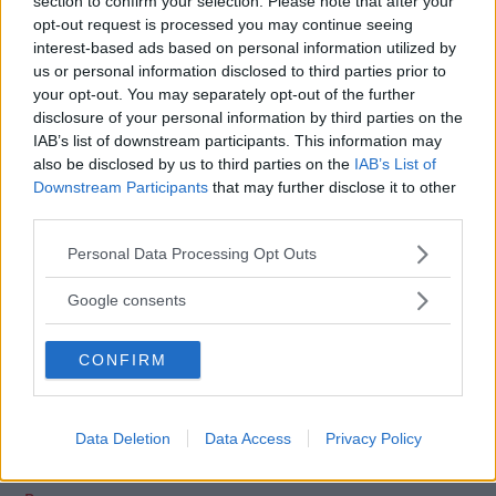
section to confirm your selection. Please note that after your
DIGITAL PRENUMERATION
opt-out request is processed you may continue seeing
Ta del av allt material – bli
interest-based ads based on personal information utilized by
us or personal information disclosed to third parties prior to
Premium-medlem
your opt-out. You may separately opt-out of the further
disclosure of your personal information by third parties on the
Det här är en del av vårt premium-innehåll. För
IAB’s list of downstream participants. This information may
att läsa vidare behöver du bli medlem eller logga
also be disclosed by us to third parties on the
IAB’s List of
in om du redan har ett konto.
Downstream Participants
that may further disclose it to other
third parties.
Tillgång till alla artiklar
Please note that this website/app uses one or more Google
Tillgång till alla quiz
Personal Data Processing Opt Outs
services and may gather and store information including but
Digital tidning ingår
not limited to your visit or usage behaviour. You may click to
Google consents
Hela arkivet sedan tidningens start
grant or deny consent to Google and its third-party tags to
use your data for below specified purposes in below Google
Läs mer
CONFIRM
consent section.
Data Deletion
Data Access
Privacy Policy
ÄMNEN I ARTIKELN