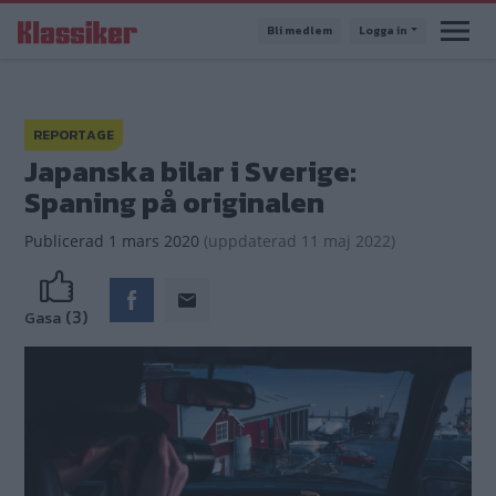
Hoppa
Bli medlem
Logga in
till
huvudinnehåll
REPORTAGE
Japanska bilar i Sverige:
Spaning på originalen
Publicerad
1 mars 2020
(
uppdaterad
11 maj 2022)
(3)
Gasa