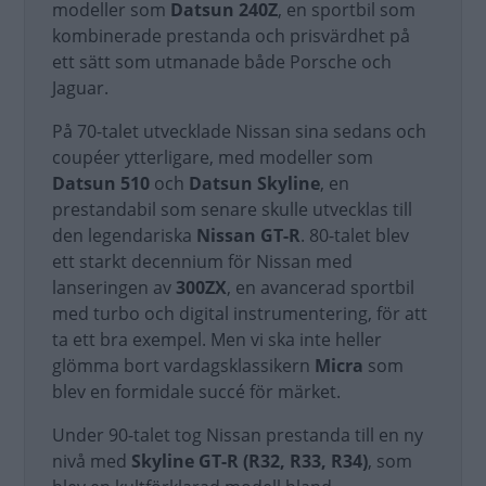
modeller som
Datsun 240Z
, en sportbil som
kombinerade prestanda och prisvärdhet på
ett sätt som utmanade både Porsche och
Jaguar.
På 70-talet utvecklade Nissan sina sedans och
coupéer ytterligare, med modeller som
Datsun 510
och
Datsun Skyline
, en
prestandabil som senare skulle utvecklas till
den legendariska
Nissan GT-R
. 80-talet blev
ett starkt decennium för Nissan med
lanseringen av
300ZX
, en avancerad sportbil
med turbo och digital instrumentering, för att
ta ett bra exempel. Men vi ska inte heller
glömma bort vardagsklassikern
Micra
som
blev en formidale succé för märket.
Under 90-talet tog Nissan prestanda till en ny
nivå med
Skyline GT-R (R32, R33, R34)
, som