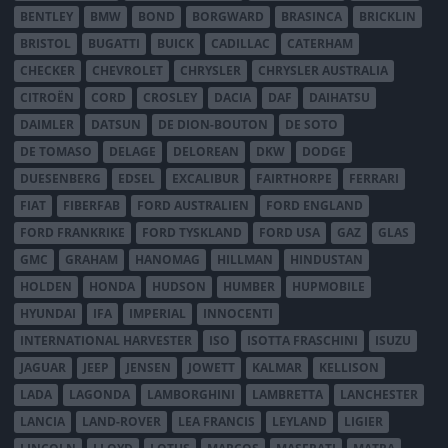
BENTLEY
BMW
BOND
BORGWARD
BRASINCA
BRICKLIN
BRISTOL
BUGATTI
BUICK
CADILLAC
CATERHAM
CHECKER
CHEVROLET
CHRYSLER
CHRYSLER AUSTRALIA
CITROËN
CORD
CROSLEY
DACIA
DAF
DAIHATSU
DAIMLER
DATSUN
DE DION-BOUTON
DE SOTO
DE TOMASO
DELAGE
DELOREAN
DKW
DODGE
DUESENBERG
EDSEL
EXCALIBUR
FAIRTHORPE
FERRARI
FIAT
FIBERFAB
FORD AUSTRALIEN
FORD ENGLAND
FORD FRANKRIKE
FORD TYSKLAND
FORD USA
GAZ
GLAS
GMC
GRAHAM
HANOMAG
HILLMAN
HINDUSTAN
HOLDEN
HONDA
HUDSON
HUMBER
HUPMOBILE
HYUNDAI
IFA
IMPERIAL
INNOCENTI
INTERNATIONAL HARVESTER
ISO
ISOTTA FRASCHINI
ISUZU
JAGUAR
JEEP
JENSEN
JOWETT
KALMAR
KELLISON
LADA
LAGONDA
LAMBORGHINI
LAMBRETTA
LANCHESTER
LANCIA
LAND-ROVER
LEA FRANCIS
LEYLAND
LIGIER