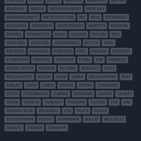
LINCOLN
LLOYD
LOTUS
MARCOS
MASERATI
MATRA
MAXWELL
MAZDA
MERCEDES-BENZ
MERCURY
MESSERSCHMITT
METROPOLITAN
MG
MINI
MITSUBISHI
MITSUOKA
MONARCH
MONTEVERDI
MORETTI
MORGAN
MORRIS
MOSKVITCH
NASH
NECKAR
NISSAN
NSU
OAKLAND
OCKELBO
OLDSMOBILE
OLTCIT
OPEL
PACKARD
PANHARD
PANTHER
PEEL
PEGASO
PEUGEOT
PLYMOUTH
PONTIAC
PORSCHE
PUMA
RAF
RAMBLER
RANGE ROVER
RANGER
RELIANT
RENAULT
RILEY
ROLLS-ROYCE
ROVER
SAAB
SABRA
SACHSENRING
SEAT
SHELBY
SIATA
SIMCA
SINGER
SKODA
STANDARD
STEYR
STUDEBAKER
SUBARU
SUNBEAM
SUZUKI
TALBOT
TATRA
TOYOTA
TRABANT
TRIUMPH
TUCKER
TVR
UAZ
VANDEN PLAS
VAUXHALL
VAZ
VESPA
VOLGA
VOLKSWAGEN
VOLVO
WANDERER
WILLYS
WOLSELEY
ZAGATO
ZIMMER
ZÜNDAPP