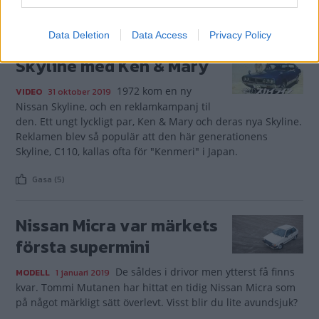
Gasa (3)
Data Deletion
Data Access
Privacy Policy
Skyline med Ken & Mary
1972 kom en ny
VIDEO
31 oktober 2019
Nissan Skyline, och en reklamkampanj til
den. Ett ungt lyckligt par, Ken & Mary och deras nya Skyline.
Reklamen blev så populär att den här generationens
Skyline, C110, kallas ofta för "Kenmeri" i Japan.
Gasa (5)
Nissan Micra var märkets
första supermini
De såldes i drivor men ytterst få finns
MODELL
1 januari 2019
kvar. Tommi Mutanen har hittat en tidig Nissan Micra som
på något märkligt sätt överlevt. Visst blir du lite avundsjuk?