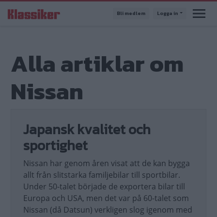
Hoppa
Bli medlem
Logga in
till
huvudinnehåll
Alla artiklar om
Nissan
Japansk kvalitet och
sportighet
Nissan har genom åren visat att de kan bygga
allt från slitstarka familjebilar till sportbilar.
Under 50-talet började de exportera bilar till
Europa och USA, men det var på 60-talet som
Nissan (då Datsun) verkligen slog igenom med