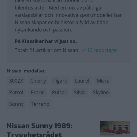
blev en kultförklarad modell bland
bilentusiaster. Med en mix av pålitliga
vardagsbilar och innovativa sportmodeller har
Nissan skapat en bilhistoria fylld av både
nytänkande och passion.
På Klassiker har vi just nu:
Totalt 21 artiklar om Nissan
✅
10 reportage
Nissan-modeller:
300ZX
Cherry
Figaro
Laurel
Micra
Patrol
Prarie
Pulsar
Silvia
Skyline
Sunny
Terrano
Nissan Sunny 1989:
Trygghetsrådet