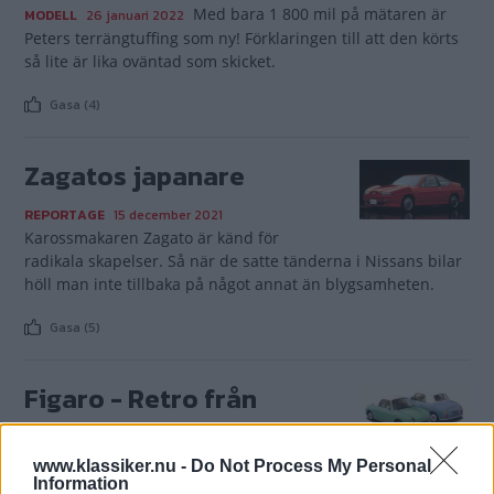
Med bara 1 800 mil på mätaren är
MODELL
26 januari 2022
Peters terrängtuffing som ny! Förklaringen till att den körts
så lite är lika oväntad som skicket.
Gasa (4)
Zagatos japanare
REPORTAGE
15 december 2021
Karossmakaren Zagato är känd för
radikala skapelser. Så när de satte tänderna i Nissans bilar
höll man inte tillbaka på något annat än blygsamheten.
Gasa (5)
Figaro - Retro från
Nissan
www.klassiker.nu -
Do Not Process My Personal
Med nittiotalet kom en ny trend i
REPORTAGE
23 februari 2021
Information