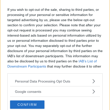
bilvärlden - Retrotrenden.
If you wish to opt-out of the sale, sharing to third parties, or
Gasa (7)
processing of your personal or sensitive information for
targeted advertising by us, please use the below opt-out
Nissans första Silvia
section to confirm your selection. Please note that after your
opt-out request is processed you may continue seeing
Den visades
REPORTAGE
9 november 2020
interest-based ads based on personal information utilized by
upp på Tokyomässan som Datsun 1500
us or personal information disclosed to third parties prior to
Sport coupé, men det lät ju inget vidare elegant. Så
your opt-out. You may separately opt-out of the further
omgående döptes den om till Nissan Silvia.
disclosure of your personal information by third parties on the
IAB’s list of downstream participants. This information may
Gasa (6)
also be disclosed by us to third parties on the
IAB’s List of
Downstream Participants
that may further disclose it to other
third parties.
Japanska bilar i Sverige:
Please note that this website/app uses one or more Google
Spaning på originalen
Personal Data Processing Opt Outs
services and may gather and store information including but
not limited to your visit or usage behaviour. You may click to
Under 1980-talet såldes det
Google consents
REPORTAGE
1 mars 2020
grant or deny consent to Google and its third-party tags to
närmare en halv miljon japanska bilar i Sverige. Idag är
use your data for below specified purposes in below Google
bara några få procent vid liv. Vi ger oss ut för att försöka
CONFIRM
consent section.
hitta överlevarna som väcker känslor. Eller?