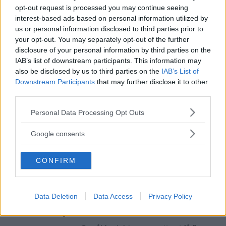
upp på Tokyomässan som Datsun 1500
opt-out request is processed you may continue seeing
Sport coupé, men det lät ju inget vidare elegant. Så
interest-based ads based on personal information utilized by
omgående döptes den om till Nissan Silvia.
us or personal information disclosed to third parties prior to
your opt-out. You may separately opt-out of the further
Gasa (6)
disclosure of your personal information by third parties on the
IAB’s list of downstream participants. This information may
also be disclosed by us to third parties on the
IAB’s List of
Japanska bilar i Sverige:
Downstream Participants
that may further disclose it to other
Spaning på originalen
third parties.
Under 1980-talet såldes det
Please note that this website/app uses one or more Google
REPORTAGE
1 mars 2020
Personal Data Processing Opt Outs
närmare en halv miljon japanska bilar i Sverige. Idag är
services and may gather and store information including but
bara några få procent vid liv. Vi ger oss ut för att försöka
not limited to your visit or usage behaviour. You may click to
Google consents
hitta överlevarna som väcker känslor. Eller?
grant or deny consent to Google and its third-party tags to
use your data for below specified purposes in below Google
CONFIRM
Gasa (3)
consent section.
Nissan Micra var märkets
Data Deletion
Data Access
Privacy Policy
första supermini