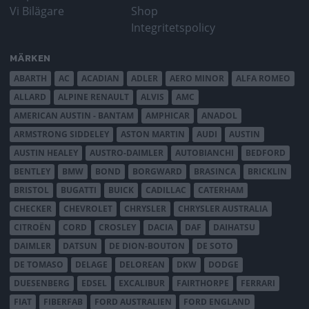
Vi Bilägare
Shop
Integritetspolicy
MÄRKEN
ABARTH
AC
ACADIAN
ADLER
AERO MINOR
ALFA ROMEO
ALLARD
ALPINE RENAULT
ALVIS
AMC
AMERICAN AUSTIN - BANTAM
AMPHICAR
ANADOL
ARMSTRONG SIDDELEY
ASTON MARTIN
AUDI
AUSTIN
AUSTIN HEALEY
AUSTRO-DAIMLER
AUTOBIANCHI
BEDFORD
BENTLEY
BMW
BOND
BORGWARD
BRASINCA
BRICKLIN
BRISTOL
BUGATTI
BUICK
CADILLAC
CATERHAM
CHECKER
CHEVROLET
CHRYSLER
CHRYSLER AUSTRALIA
CITROËN
CORD
CROSLEY
DACIA
DAF
DAIHATSU
DAIMLER
DATSUN
DE DION-BOUTON
DE SOTO
DE TOMASO
DELAGE
DELOREAN
DKW
DODGE
DUESENBERG
EDSEL
EXCALIBUR
FAIRTHORPE
FERRARI
FIAT
FIBERFAB
FORD AUSTRALIEN
FORD ENGLAND