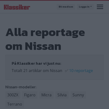
Hoppa
Bli medlem
Logga in
till
huvudinnehåll
Alla reportage
om Nissan
På Klassiker har vi just nu:
Totalt 21 artiklar om Nissan
✅
10 reportage
Nissan-modeller:
300ZX
Figaro
Micra
Silvia
Sunny
Terrano