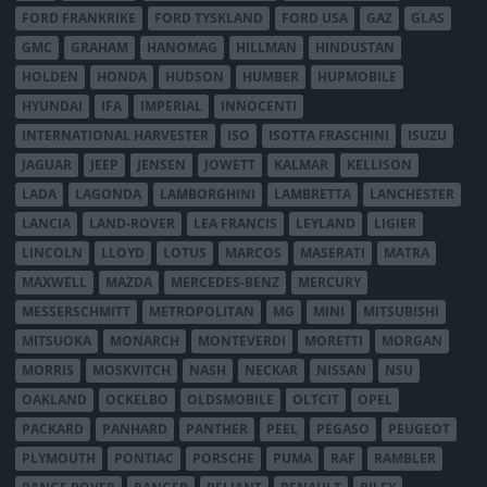
FORD FRANKRIKE
FORD TYSKLAND
FORD USA
GAZ
GLAS
GMC
GRAHAM
HANOMAG
HILLMAN
HINDUSTAN
HOLDEN
HONDA
HUDSON
HUMBER
HUPMOBILE
HYUNDAI
IFA
IMPERIAL
INNOCENTI
INTERNATIONAL HARVESTER
ISO
ISOTTA FRASCHINI
ISUZU
JAGUAR
JEEP
JENSEN
JOWETT
KALMAR
KELLISON
LADA
LAGONDA
LAMBORGHINI
LAMBRETTA
LANCHESTER
LANCIA
LAND-ROVER
LEA FRANCIS
LEYLAND
LIGIER
LINCOLN
LLOYD
LOTUS
MARCOS
MASERATI
MATRA
MAXWELL
MAZDA
MERCEDES-BENZ
MERCURY
MESSERSCHMITT
METROPOLITAN
MG
MINI
MITSUBISHI
MITSUOKA
MONARCH
MONTEVERDI
MORETTI
MORGAN
MORRIS
MOSKVITCH
NASH
NECKAR
NISSAN
NSU
OAKLAND
OCKELBO
OLDSMOBILE
OLTCIT
OPEL
PACKARD
PANHARD
PANTHER
PEEL
PEGASO
PEUGEOT
PLYMOUTH
PONTIAC
PORSCHE
PUMA
RAF
RAMBLER