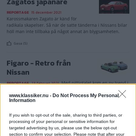
Zagatos japanare
REPORTAGE
15 december 2021
Karossmakaren Zagato är känd för
radikala skapelser. Så när de satte tänderna i Nissans bilar
höll man inte tillbaka på något annat än blygsamheten.
Gasa (5)
Figaro - Retro från
Nissan
Med nittiotalet kom en ny trend i
REPORTAGE
23 februari 2021
bilvärlden - Retrotrenden.
www.klassiker.nu -
Do Not Process My Personal
Information
Gasa (7)
If you wish to opt-out of the sale, sharing to third parties, or
Nissans första Silvia
processing of your personal or sensitive information for
targeted advertising by us, please use the below opt-out
Den visades
REPORTAGE
9 november 2020
section to confirm your selection. Please note that after your