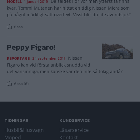
De såldes i drivor men ytterst få finns
MODELL
1 januari 2019
kvar. Tommi Mutanen har hittat en tidig Nissan Micra som
på något märkligt sätt överlevt. Visst blir du lite avundsjuk?
Gasa
Peppy Figaro!
Nissan
REPORTAGE
24 september 2017
Figaro kan vid första anblick snudda vid
det vansinniga, men kanske var den inte så tokig ändå?
Gasa (6)
TIDNINGAR
KUNDSERVICE
Husbil&Husvagn
Läsarservice
Moped
Kontakt