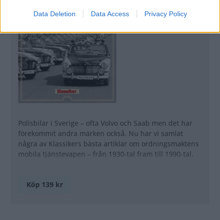
Data Deletion
Data Access
Privacy Policy
Polisbilar i Sverige – ofta Volvo och Saab men det har
förekommit andra märken också. Nu har vi samlat
några av Klassikers bästa artiklar om ordningsmaktens
mobila tjänstevapen – från 1930-tal fram till 1990-tal.
Läs mer >
Köp 139 kr