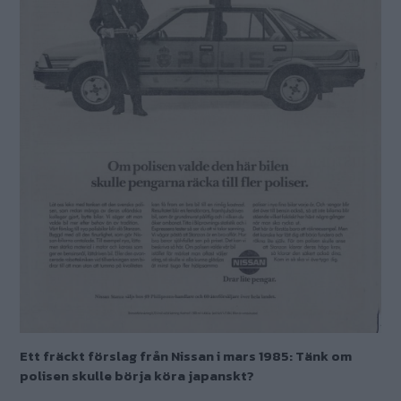
Ett fräckt förslag från Nissan i mars 1985: Tänk om
polisen skulle börja köra japanskt?