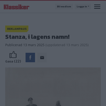
Hoppa
Bli medlem
Logga in
till
huvudinnehåll
REKLAMPAUS
Stanza, i lagens namn!
Publicerad
13 mars 2025
(
uppdaterad
13 mars 2025)
(22)
Gasa