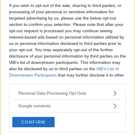
Polisen nappade aldrig på erbjudandet men 910 svenskar
If you wish to opt-out of the sale, sharing to third parties, or
valde 1985 en Nissan Stanza, det var en liten ökning
processing of your personal or sensitive information for
jämfört med året före då 871 exemplar registrerades.
targeted advertising by us, please use the below opt-out
section to confirm your selection. Please note that after your
Och några år senare köpte polisen in åtminstone en
opt-out request is processed you may continue seeing
Nissan Terrano som användes av sjöpolisen i Stockholms
interest-based ads based on personal information utilized by
län.
us or personal information disclosed to third parties prior to
your opt-out. You may separately opt-out of the further
Så kanske fungerade reklamen?
disclosure of your personal information by third parties on the
IAB’s list of downstream participants. This information may
also be disclosed by us to third parties on the
IAB’s List of
Downstream Participants
that may further disclose it to other
third parties.
Please note that this website/app uses one or more Google
Personal Data Processing Opt Outs
services and may gather and store information including but
Mer om polisbilar i vår
not limited to your visit or usage behaviour. You may click to
Google consents
samlarutgåva!
grant or deny consent to Google and its third-party tags to
use your data for below specified purposes in below Google
CONFIRM
consent section.