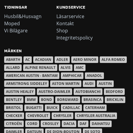
TIDNINGAR
KUNDSERVICE
Husbil&Husvagn
Läsarservice
Moped
Kontakt
Vi Bilägare
Shop
Integritetspolicy
MÄRKEN
ABARTH
AC
ACADIAN
ADLER
AERO MINOR
ALFA ROMEO
ALLARD
ALPINE RENAULT
ALVIS
AMC
AMERICAN AUSTIN - BANTAM
AMPHICAR
ANADOL
ARMSTRONG SIDDELEY
ASTON MARTIN
AUDI
AUSTIN
AUSTIN HEALEY
AUSTRO-DAIMLER
AUTOBIANCHI
BEDFORD
BENTLEY
BMW
BOND
BORGWARD
BRASINCA
BRICKLIN
BRISTOL
BUGATTI
BUICK
CADILLAC
CATERHAM
CHECKER
CHEVROLET
CHRYSLER
CHRYSLER AUSTRALIA
CITROËN
CORD
CROSLEY
DACIA
DAF
DAIHATSU
DAIMLER
DATSUN
DE DION-BOUTON
DE SOTO