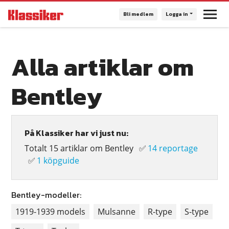
Hoppa
Bli medlem
Logga in
till
huvudinnehåll
Alla artiklar om
Bentley
På Klassiker har vi just nu:
Totalt 15 artiklar om Bentley
✅
14 reportage
✅
1 köpguide
Bentley-modeller:
1919-1939 models
Mulsanne
R-type
S-type