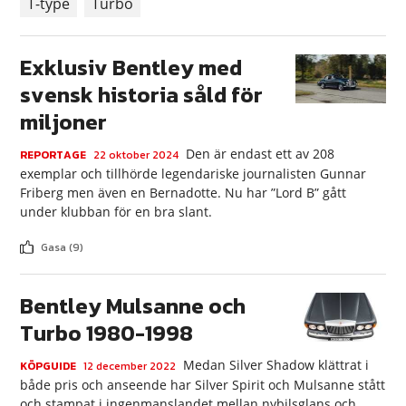
T-type
Turbo
Exklusiv Bentley med
svensk historia såld för
miljoner
Den är endast ett av 208
REPORTAGE
22 oktober 2024
exemplar och tillhörde legendariske journalisten Gunnar
Friberg men även en Bernadotte. Nu har ”Lord B” gått
under klubban för en bra slant.
Gasa (9)
Bentley Mulsanne och
Turbo 1980-1998
Medan Silver Shadow klättrat i
KÖPGUIDE
12 december 2022
både pris och anseende har Silver Spirit och Mulsanne stått
och stampat i ingenmanslandet mellan nybilsglans och