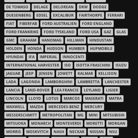
DE TOMASO
DELAGE
DELOREAN
DKW
DODGE
DUESENBERG
EDSEL
EXCALIBUR
FAIRTHORPE
FERRARI
FIAT
FIBERFAB
FORD AUSTRALIEN
FORD ENGLAND
FORD FRANKRIKE
FORD TYSKLAND
FORD USA
GAZ
GLAS
GMC
GRAHAM
HANOMAG
HILLMAN
HINDUSTAN
HOLDEN
HONDA
HUDSON
HUMBER
HUPMOBILE
HYUNDAI
IFA
IMPERIAL
INNOCENTI
INTERNATIONAL HARVESTER
ISO
ISOTTA FRASCHINI
ISUZU
JAGUAR
JEEP
JENSEN
JOWETT
KALMAR
KELLISON
LADA
LAGONDA
LAMBORGHINI
LAMBRETTA
LANCHESTER
LANCIA
LAND-ROVER
LEA FRANCIS
LEYLAND
LIGIER
LINCOLN
LLOYD
LOTUS
MARCOS
MASERATI
MATRA
MAXWELL
MAZDA
MERCEDES-BENZ
MERCURY
MESSERSCHMITT
METROPOLITAN
MG
MINI
MITSUBISHI
MITSUOKA
MONARCH
MONTEVERDI
MORETTI
MORGAN
MORRIS
MOSKVITCH
NASH
NECKAR
NISSAN
NSU