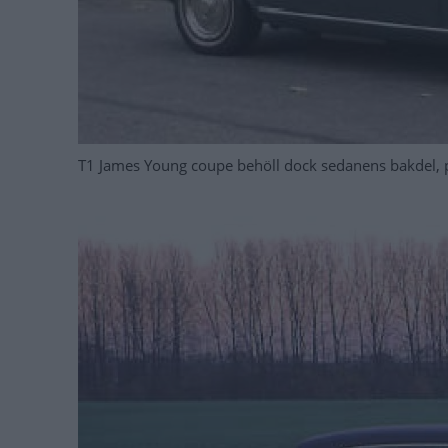
T1 James Young coupe behöll dock sedanens bakdel, 