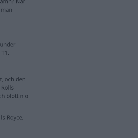
 namn? När
r man
 under
 T1.
t, och den
 Rolls
h blott nio
ls Royce,