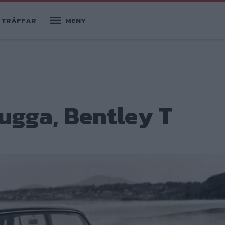
TRÄFFAR
MENY
kugga, Bentley T