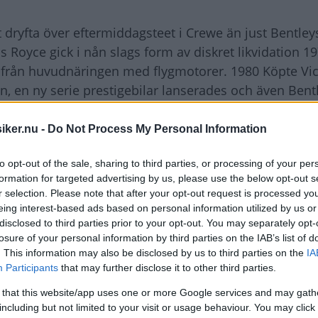
t dryfta över eftermiddagsteet i Crewe än just Bentle
ls Royce gick i nån slags form av diskret likvidation 1
iljt från huvudnäringen med flygmotorer. 1980 Köpte Vi
, en ny serie prestigebilar lanserades och även Bentl
rivers car" igen, och dom fick namn också, som Muls
n från fornstora dagar, och racerbanor. Med turboma
iker.nu -
Do Not Process My Personal Information
et gasglada välbeställda klientelet, ordningen var åte
to opt-out of the sale, sharing to third parties, or processing of your per
ken, och idag, då de båda anrika märkena är helt sepa
formation for targeted advertising by us, please use the below opt-out s
r selection. Please note that after your opt-out request is processed y
eing interest-based ads based on personal information utilized by us or
disclosed to third parties prior to your opt-out. You may separately opt-
losure of your personal information by third parties on the IAB’s list of
. This information may also be disclosed by us to third parties on the
IA
Participants
that may further disclose it to other third parties.
 that this website/app uses one or more Google services and may gath
including but not limited to your visit or usage behaviour. You may click 