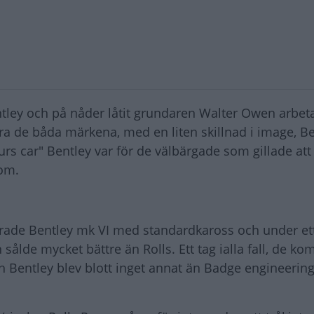
tley och på nåder låtit grundaren Walter Owen arbet
a de båda märkena, med en liten skillnad i image, Be
urs car" Bentley var för de välbärgade som gillade att
dom.
erade Bentley mk VI med standardkaross och under ett
ålde mycket bättre än Rolls. Ett tag ialla fall, de 
Bentley blev blott inget annat än Badge engineering