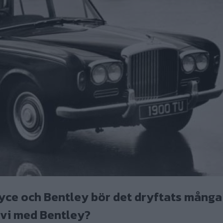
yce och Bentley bör det dryftats mång
 vi med Bentley?