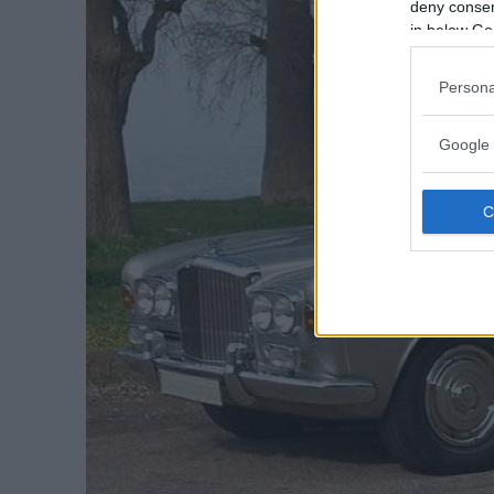
deny consent
in below Go
Persona
Google 