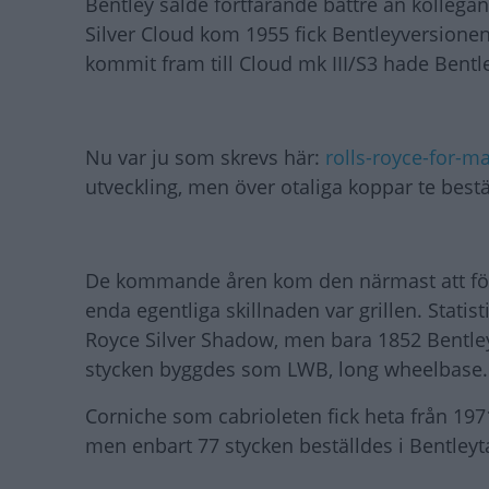
Bentley sålde fortfarande bättre än kollegan
Silver Cloud kom 1955 fick Bentleyversionen
kommit fram till Cloud mk III/S3 hade Bentle
Nu var ju som skrevs här:
rolls-royce-for-
utveckling, men över otaliga koppar te bestä
De kommande åren kom den närmast att föra
enda egentliga skillnaden var grillen. Statist
Royce Silver Shadow, men bara 1852 Bentley 
stycken byggdes som LWB, long wheelbase.
Corniche som cabrioleten fick heta från 197
men enbart 77 stycken beställdes i Bentleyt