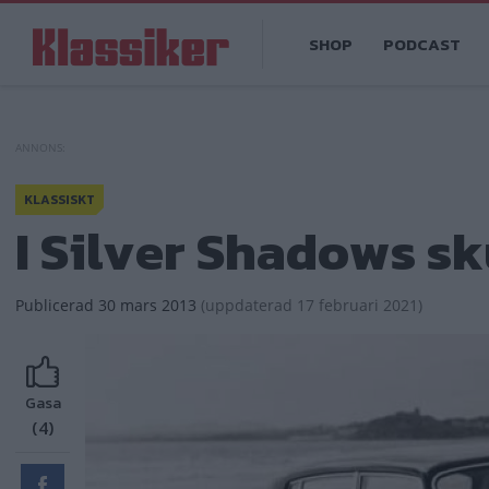
Hoppa
Main
till
SHOP
PODCAST
navigation
huvudinnehåll
KLASSISKT
I Silver Shadows s
Publicerad
30 mars 2013
(
uppdaterad
17 februari 2021)
Gasa
(4)