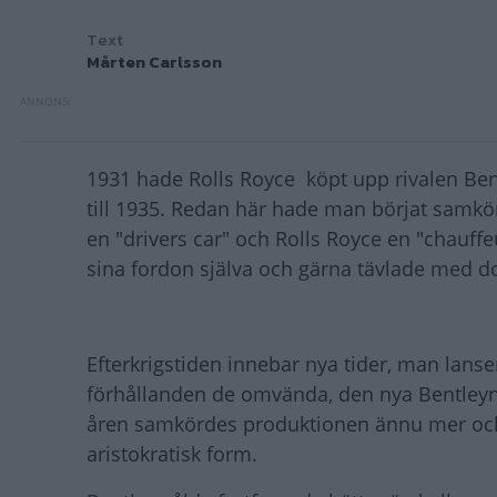
Text
Mårten Carlsson
1931 hade Rolls Royce köpt upp rivalen Ben
till 1935. Redan här hade man börjat samkör
en "drivers car" och Rolls Royce en "chauffe
sina fordon själva och gärna tävlade med 
Efterkrigstiden innebar nya tider, man lans
förhållanden de omvända, den nya Bentleyn s
åren samkördes produktionen ännu mer och 
aristokratisk form.