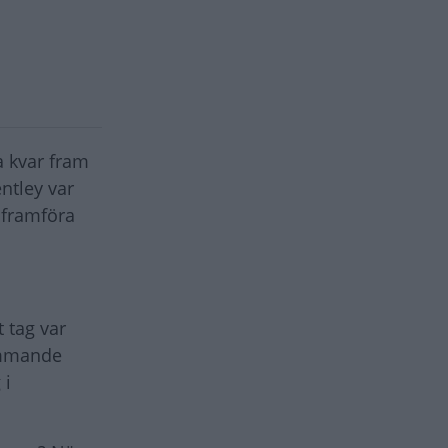
a kvar fram
ntley var
 framföra
 tag var
kommande
 i