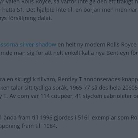
/rivalen Rolls Royce, så varför inte ge den ett tråkigt
 hetta S1. Det hjälpte inte till en början men men nä
ys försäljning dalat.
massorna-silver-shadow
en helt ny modern Rolls Royce
mde man sig för att helt enkelt kalla nya Bentleyn för
 en skugglik tillvaro, Bentley T annonserades knapp
iken talar sitt tydliga språk, 1965-77 såldes hela 20605
T. Av dom var 114 coupéer, 41 stycken cabrioleter oc
1 ända fram till 1996 gjordes i 5161 exemplar som Rol
appning fram till 1984.