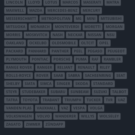
LINCOLN
LLOYD
LOTUS
MARCOS
MASERATI
MATRA
MAXWELL
MAZDA
MERCEDES-BENZ
MERCURY
MESSERSCHMITT
METROPOLITAN
MG
MINI
MITSUBISHI
MITSUOKA
MONARCH
MONTEVERDI
MORETTI
MORGAN
MORRIS
MOSKVITCH
NASH
NECKAR
NISSAN
NSU
OAKLAND
OCKELBO
OLDSMOBILE
OLTCIT
OPEL
PACKARD
PANHARD
PANTHER
PEEL
PEGASO
PEUGEOT
PLYMOUTH
PONTIAC
PORSCHE
PUMA
RAF
RAMBLER
RANGE ROVER
RANGER
RELIANT
RENAULT
RILEY
ROLLS-ROYCE
ROVER
SAAB
SABRA
SACHSENRING
SEAT
SHELBY
SIATA
SIMCA
SINGER
SKODA
STANDARD
STEYR
STUDEBAKER
SUBARU
SUNBEAM
SUZUKI
TALBOT
TATRA
TOYOTA
TRABANT
TRIUMPH
TUCKER
TVR
UAZ
VANDEN PLAS
VAUXHALL
VAZ
VESPA
VOLGA
VOLKSWAGEN
VOLVO
WANDERER
WILLYS
WOLSELEY
ZAGATO
ZIMMER
ZÜNDAPP