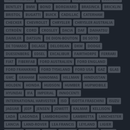
BENTLEY
BMW
BOND
BORGWARD
BRASINCA
BRICKLIN
BRISTOL
BUGATTI
BUICK
CADILLAC
CATERHAM
CHECKER
CHEVROLET
CHRYSLER
CHRYSLER AUSTRALIA
CITROËN
CORD
CROSLEY
DACIA
DAF
DAIHATSU
DAIMLER
DATSUN
DE DION-BOUTON
DE SOTO
DE TOMASO
DELAGE
DELOREAN
DKW
DODGE
DUESENBERG
EDSEL
EXCALIBUR
FAIRTHORPE
FERRARI
FIAT
FIBERFAB
FORD AUSTRALIEN
FORD ENGLAND
FORD FRANKRIKE
FORD TYSKLAND
FORD USA
GAZ
GLAS
GMC
GRAHAM
HANOMAG
HILLMAN
HINDUSTAN
HOLDEN
HONDA
HUDSON
HUMBER
HUPMOBILE
HYUNDAI
IFA
IMPERIAL
INNOCENTI
INTERNATIONAL HARVESTER
ISO
ISOTTA FRASCHINI
ISUZU
JAGUAR
JEEP
JENSEN
JOWETT
KALMAR
KELLISON
LADA
LAGONDA
LAMBORGHINI
LAMBRETTA
LANCHESTER
LANCIA
LAND-ROVER
LEA FRANCIS
LEYLAND
LIGIER