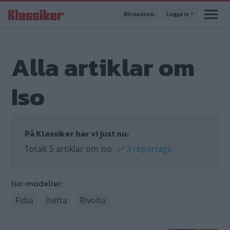
Hoppa
Bli medlem
Logga in
till
huvudinnehåll
Alla artiklar om
Iso
På Klassiker har vi just nu:
Totalt 5 artiklar om Iso
✅
3 reportage
Iso-modeller:
Fidia
Isetta
Rivolta