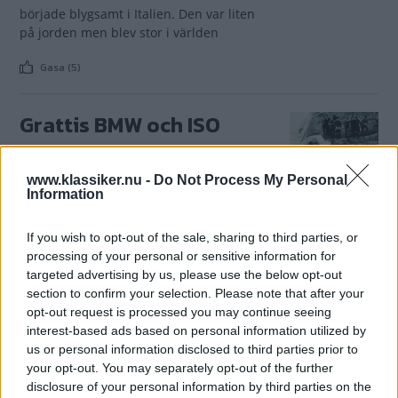
började blygsamt i Italien. Den var liten
på jorden men blev stor i världen
Gasa (5)
Grattis BMW och ISO
Isetta!
www.klassiker.nu -
Do Not Process My Personal
Idag har Isak namnsdag.
NAMNSDAGSBILEN
19 december 2009
Information
Grattis Isak. Lika mycket grattis till Isetta. För ska vi tro
Klassikers kalender med bilnamn är det just du som har
If you wish to opt-out of the sale, sharing to third parties, or
namnsdag idag.
processing of your personal or sensitive information for
Gasa (6)
targeted advertising by us, please use the below opt-out
section to confirm your selection. Please note that after your
opt-out request is processed you may continue seeing
Grattis Iso Rivolta!
interest-based ads based on personal information utilized by
us or personal information disclosed to third parties prior to
Varje dag
NAMNSDAGSBILEN
5 april 2009
your opt-out. You may separately opt-out of the further
firar vi en ny bilnamnsdag. I dag när Irene
disclosure of your personal information by third parties on the