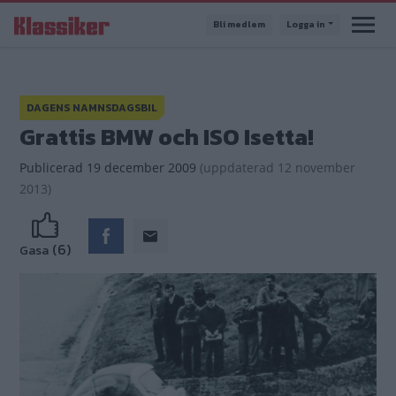
Hoppa
Bli medlem
Logga in
till
huvudinnehåll
DAGENS NAMNSDAGSBIL
Grattis BMW och ISO Isetta!
Publicerad
19 december 2009
(
uppdaterad
12 november
2013)
(6)
Gasa