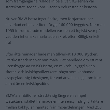
som framgångarna rullade in på allvar. 02-serien var
startskottet, sedan kom 3-serien och resten är historia.
Nu var BMW Isetta inget fiasko, men förtjänsten per
tillverkad enhet var liten. Drygt 160 000 byggdes. När man
1955 introducerade modellen var den ett logiskt svar på
vad den inhemska marknaden skrek efter. Billigt, enkelt,
nu!
Efter åtta månader hade man tillverkat 10 000 stycken.
Startkostnaderna var minimala. Det handlade om ett rent
licensbygge av en ISO Isetta, en mikrobil byggd av en
skoter- och kylskåpstillverkare, något som kanhända
avspeglade sig i designen, för vad är väl insteget om inte
annat än en kylskåpsdörr.
BMW:s ambitioner sträckte sig längre en simpel
tvåtaktare, istället hamnade en liten encylindrig fyrtaktare
mellan bakhjulen hämtad från mc-avdelningen. Med 250