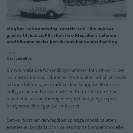
Idag har Isak namnsdag. Grattis Isak. Lika mycket
grattis till Isetta. För ska vi tro Klassikers kalender
med bilnamn är det just du som har namnsdag idag.
Text
Carl Legelius
BMW:s makalösa förvandlingsnummer, från att varit i det
närmaste uträknad i slutet av 1950-talet till att bli ett av de
ledande bilföretagen i världen, kan knappast illustreras
tydligare än med mikromodellen Isetta. Inte minst när
man betänker vad företaget erbjöd i övrigt: dyra sport-
och lyxmodeller i ganska små serier.
Det var först när den hejdlöst spretiga modellpaletten
ersattes av körglada och kvalitetsstinna kompaktmodeller