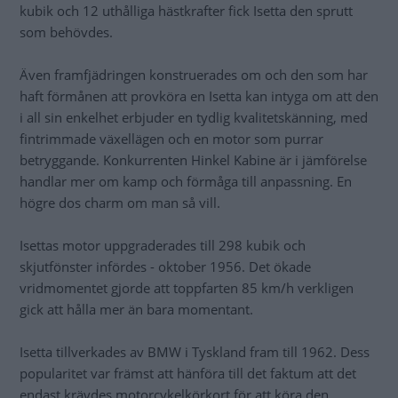
kubik och 12 uthålliga hästkrafter fick Isetta den sprutt
som behövdes.
Även framfjädringen konstruerades om och den som har
haft förmånen att provköra en Isetta kan intyga om att den
i all sin enkelhet erbjuder en tydlig kvalitetskänning, med
fintrimmade växellägen och en motor som purrar
betryggande. Konkurrenten Hinkel Kabine är i jämförelse
handlar mer om kamp och förmåga till anpassning. En
högre dos charm om man så vill.
Isettas motor uppgraderades till 298 kubik och
skjutfönster infördes - oktober 1956. Det ökade
vridmomentet gjorde att toppfarten 85 km/h verkligen
gick att hålla mer än bara momentant.
Isetta tillverkades av BMW i Tyskland fram till 1962. Dess
popularitet var främst att hänföra till det faktum att det
endast krävdes motorcykelkörkort för att köra den.