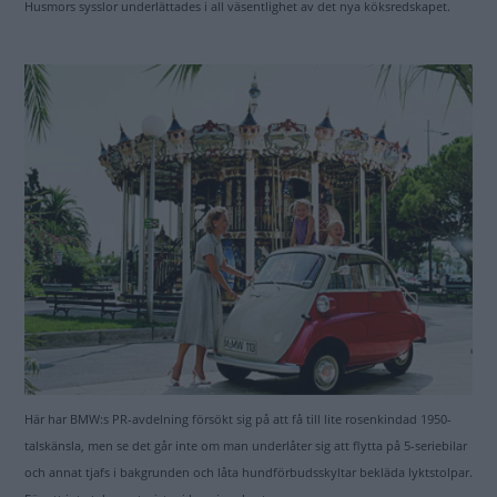
Husmors sysslor underlättades i all väsentlighet av det nya köksredskapet.
Här har BMW:s PR-avdelning försökt sig på att få till lite rosenkindad 1950-
talskänsla, men se det går inte om man underlåter sig att flytta på 5-seriebilar
och annat tjafs i bakgrunden och låta hundförbudsskyltar bekläda lyktstolpar.