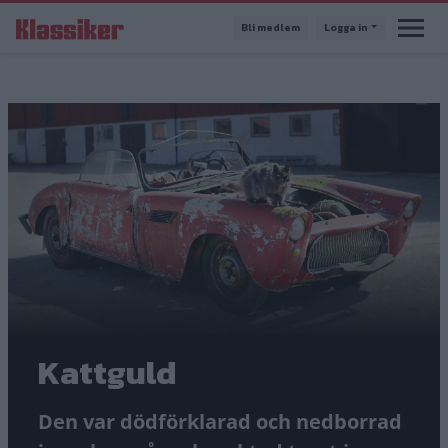
Hoppa
Bli medlem
Logga in
till
huvudinnehåll
Kattguld
Den var dödförklarad och nedborrad