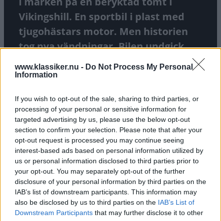
i marken på en beryktad tomt i
Vikingshill. En sportbil i plast med
tjugohästars motor. Men historien
tog nya vändningar. Bilen undgick
sitt öde i sista stund och en okänd
www.klassiker.nu -
Do Not Process My Personal
arvinge i Kanada blev mångmiljonär.
Information
TEXT
CLAES JOHANSSON
FOTO
CLAES JOHANSSON
If you wish to opt-out of the sale, sharing to third parties, or
processing of your personal or sensitive information for
targeted advertising by us, please use the below opt-out
section to confirm your selection. Please note that after your
Det här är en låst artikel.
Logga in
för att
opt-out request is processed you may continue seeing
interest-based ads based on personal information utilized by
fortsätta läsa.
us or personal information disclosed to third parties prior to
your opt-out. You may separately opt-out of the further
disclosure of your personal information by third parties on the
IAB’s list of downstream participants. This information may
DIGITAL PRENUMERATION
also be disclosed by us to third parties on the
IAB’s List of
Ta del av allt material – bli
Downstream Participants
that may further disclose it to other