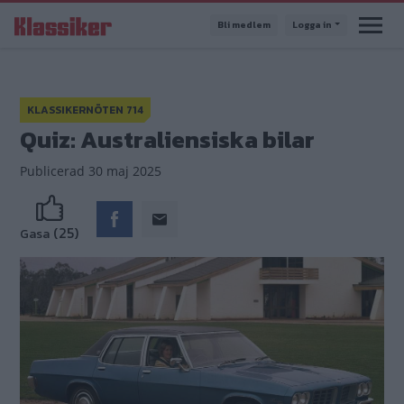
Hoppa
Bli medlem
Logga in
till
huvudinnehåll
KLASSIKERNÖTEN 714
Quiz: Australiensiska bilar
Publicerad
30 maj 2025
(25)
Gasa