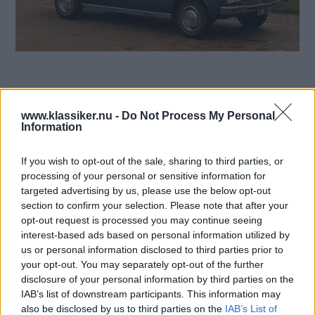
Australien - en hel kontinent med spännande bilar som
sällan syns utanför sitt naturliga habitat. Vad kan du
www.klassiker.nu -
Do Not Process My Personal
om bilarna från down under?
Information
Text
If you wish to opt-out of the sale, sharing to third parties, or
Mårten Carlsson
processing of your personal or sensitive information for
targeted advertising by us, please use the below opt-out
Det här är en låst artikel.
Logga in
för
section to confirm your selection. Please note that after your
opt-out request is processed you may continue seeing
att fortsätta läsa.
interest-based ads based on personal information utilized by
us or personal information disclosed to third parties prior to
your opt-out. You may separately opt-out of the further
disclosure of your personal information by third parties on the
DIGITAL PRENUMERATION
IAB’s list of downstream participants. This information may
Ta del av allt material – bli
also be disclosed by us to third parties on the
IAB’s List of