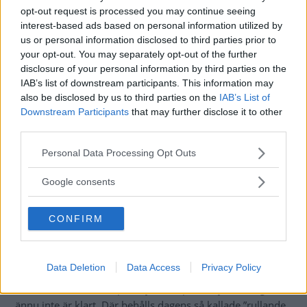
opt-out request is processed you may continue seeing
interest-based ads based on personal information utilized by
Vissa av dem kan slippa besiktning även i
us or personal information disclosed to third parties prior to
fortsättningen – men det kommer krävas ett särskilt
your opt-out. You may separately opt-out of the further
intyg.
disclosure of your personal information by third parties on the
IAB’s list of downstream participants. This information may
Text
Klassiker
also be disclosed by us to third parties on the
IAB’s List of
Downstream Participants
that may further disclose it to other
third parties.
Please note that this website/app uses one or more Google
Personal Data Processing Opt Outs
services and may gather and store information including but
Transportstyrelsen ska
införa nya regler för besiktning
not limited to your visit or usage behaviour. You may click to
Google consents
av veteranbilar. Ett
första förslag togs fram i höstas
, och
grant or deny consent to Google and its third-party tags to
det fick
kritik från många entusiastbilsägare
.
use your data for below specified purposes in below Google
CONFIRM
consent section.
I korthet gick förslaget ut på att bilar från 1960 och nyare
återigen ska besiktigas vartannat år – de ska alltså inte
längre vara befriade från besiktning.
Data Deletion
Data Access
Privacy Policy
Men nu arbetar Transportstyrelsen på ett nytt förslag som
ännu inte är klart. Där behålls dagens så kallade ”rullande