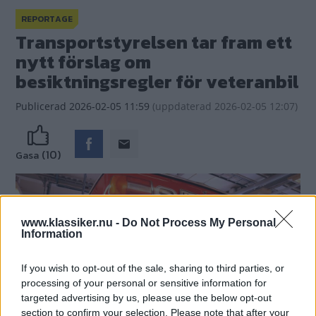
REPORTAGE
Transportstyrelsen tar fram ett
nytt förslag om
besiktningsregler för veteranbil
Publicerad
2026-02-05 11:59
(
uppdaterad
2026-02-05 12:07)
(10)
Gasa
www.klassiker.nu -
Do Not Process My Personal
Information
If you wish to opt-out of the sale, sharing to third parties, or
processing of your personal or sensitive information for
targeted advertising by us, please use the below opt-out
section to confirm your selection. Please note that after your