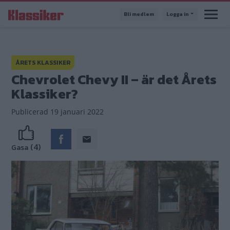
Hoppa
Bli medlem
Logga in
till
huvudinnehåll
ÅRETS KLASSIKER
Chevrolet Chevy II – är det Årets
Klassiker?
Publicerad
19 januari 2022
(4)
Gasa