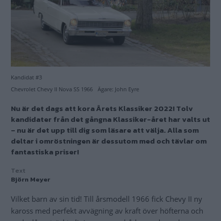
Kandidat #3
Chevrolet Chevy II Nova SS 1966 Ägare: John Eyre
Nu är det dags att kora Årets Klassiker 2022! Tolv
kandidater från det gångna Klassiker-året har valts ut
– nu är det upp till dig som läsare att välja. Alla som
deltar i omröstningen är dessutom med och tävlar om
fantastiska priser!
Text
Björn Meyer
Vilket barn av sin tid! Till årsmodell 1966 fick Chevy II ny
kaross med perfekt avvägning av kraft över höfterna och