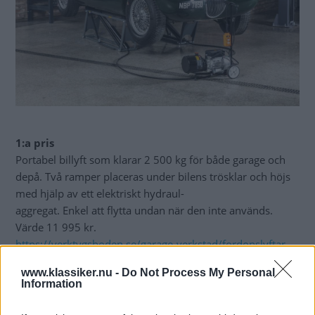
1:a pris
Portabel billyft som klarar 2 500 kg för både garage och
depå. Två ramper placeras under bilens trösklar och höjs
med hjälp av ett elektriskt hydraul-
aggregat. Enkel att flytta undan när den inte används.
Värde 11 995 kr.
https://verktygsboden.se/garage-verkstad/fordonslyftar-
domkrafter/saxlyftar/portabel-saxlyft-2500-kg-2-kolli
www.klassiker.nu -
Do Not Process My Personal
Information