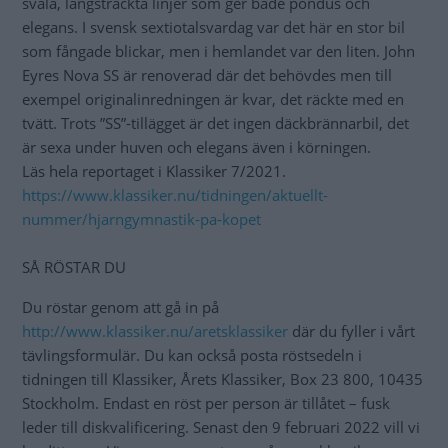
svala, långsträckta linjer som ger både pondus och
elegans. I svensk sextiotalsvardag var det här en stor bil
som fångade blickar, men i hemlandet var den liten. John
Eyres Nova SS är renoverad där det behövdes men till
exempel originalinredningen är kvar, det räckte med en
tvätt. Trots ”SS”-tillägget är det ingen däckbrännarbil, det
är sexa under huven och elegans även i körningen.
Läs hela reportaget i Klassiker 7/2021.
https://www.klassiker.nu/tidningen/aktuellt-
nummer/hjarngymnastik-pa-kopet
SÅ RÖSTAR DU
Du röstar genom att gå in på
http://www.klassiker.nu/aretsklassiker
där du fyller i vårt
tävlingsformulär. Du kan också posta röstsedeln i
tidningen till Klassiker, Årets Klassiker, Box 23 800, 10435
Stockholm. Endast en röst per person är tillåtet – fusk
leder till diskvalificering. Senast den 9 februari 2022 vill vi