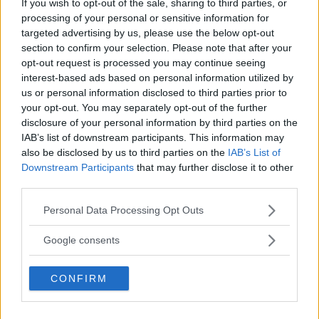
If you wish to opt-out of the sale, sharing to third parties, or
processing of your personal or sensitive information for
targeted advertising by us, please use the below opt-out
section to confirm your selection. Please note that after your
opt-out request is processed you may continue seeing
interest-based ads based on personal information utilized by
us or personal information disclosed to third parties prior to
your opt-out. You may separately opt-out of the further
disclosure of your personal information by third parties on the
IAB’s list of downstream participants. This information may
also be disclosed by us to third parties on the
IAB’s List of
Downstream Participants
that may further disclose it to other
third parties.
Please note that this website/app uses one or more Google
Personal Data Processing Opt Outs
services and may gather and store information including but
not limited to your visit or usage behaviour. You may click to
Google consents
grant or deny consent to Google and its third-party tags to
use your data for below specified purposes in below Google
CONFIRM
consent section.