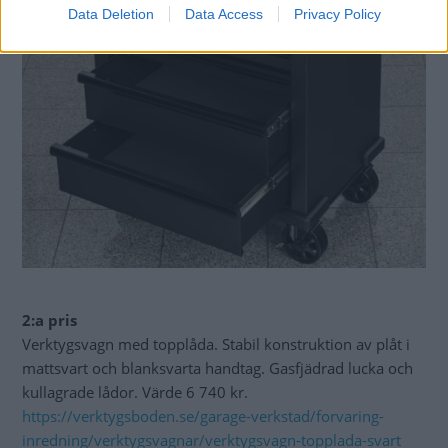
Data Deletion
Data Access
Privacy Policy
2:a pris
Verktygsvagn med topplåda. Stabil konstruktion av plåt i
mattsvart och blanksvarta handtag. Gasfjädrad lucka och
kullagrade lådor. Värde 6 740 kr.
https://verktygsboden.se/garage-verkstad/forvaring-
inredning/verktygsvagnar/verktygsvagn-topplada-svart