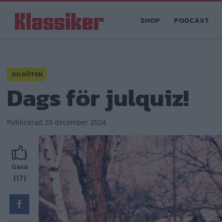
Hoppa
Main
till
SHOP
PODCAST
navigation
huvudinnehåll
JULNÖTEN
Dags för julquiz!
Publicerad
20 december 2024
Gasa
(17)