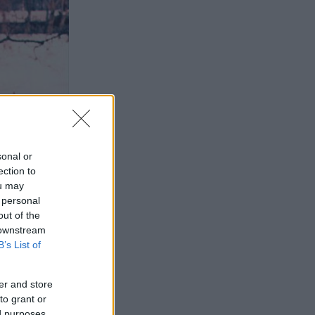
sonal or
ection to
ou may
 personal
out of the
 downstream
B’s List of
er and store
to grant or
ed purposes