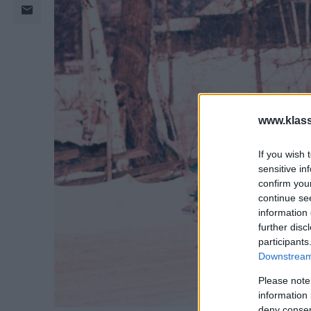
www.klass
If you wish 
sensitive in
confirm you
continue se
information 
further disc
participants
Downstream 
Please note
information 
deny consent