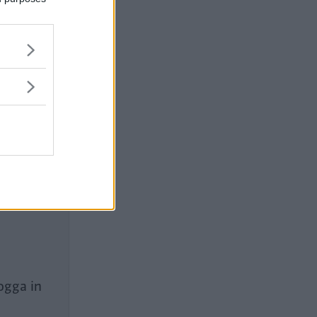
några
zlösare!
ogga in