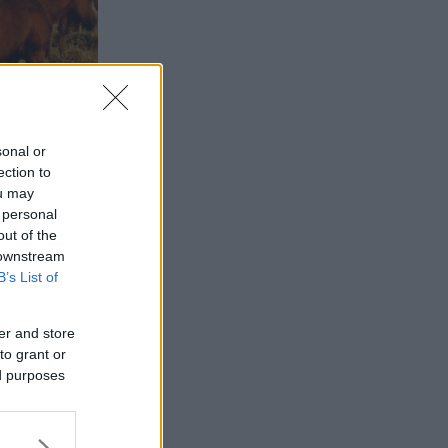
sonal or
ection to
ou may
 personal
out of the
 downstream
B’s List of
er and store
to grant or
ed purposes