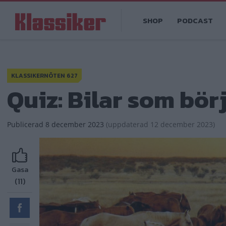
Hoppa
Main
till
SHOP
PODCAST
navigation
huvudinnehåll
KLASSIKERNÖTEN 627
Quiz: Bilar som börj
Publicerad
8 december 2023
(
uppdaterad
12 december 2023)
Gasa
(11)