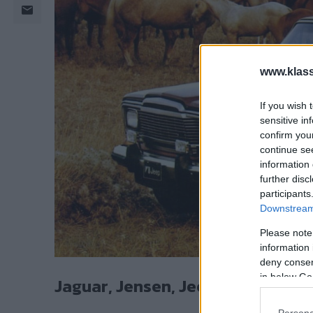
www.klass
If you wish 
sensitive in
confirm you
continue se
information 
further disc
participants
Downstream 
Please note
information 
deny consent
in below Go
Jaguar, Jensen, Jeep - och vilka
Persona