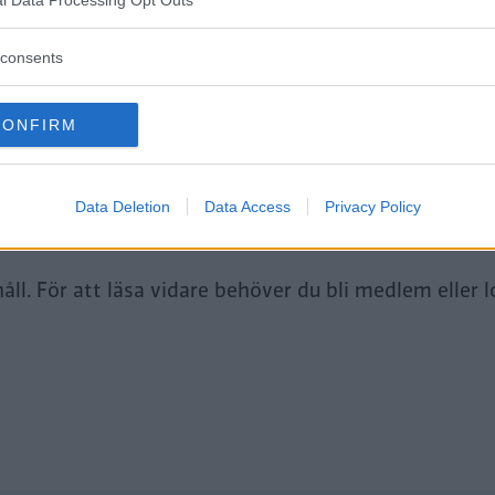
consents
tt fortsätta läsa.
CONFIRM
Data Deletion
Data Access
Privacy Policy
i Premium-medlem
ll. För att läsa vidare behöver du bli medlem eller l