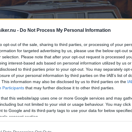
iker.nu -
Do Not Process My Personal Information
to opt-out of the sale, sharing to third parties, or processing of your per
formation for targeted advertising by us, please use the below opt-out s
r selection. Please note that after your opt-out request is processed y
eing interest-based ads based on personal information utilized by us or
disclosed to third parties prior to your opt-out. You may separately opt-
losure of your personal information by third parties on the IAB’s list of
. This information may also be disclosed by us to third parties on the
IA
Participants
that may further disclose it to other third parties.
 that this website/app uses one or more Google services and may gath
including but not limited to your visit or usage behaviour. You may click 
 to Google and its third-party tags to use your data for below specifi
ogle consent section.
 mer kan du pricka in på bokstaven J?
l Data Processing Opt Outs