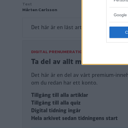
Text
Mårten Carlsson
Google 
Det här är en låst artikel.
Logga in
för a
DIGITAL PRENUMERATION
Ta del av allt material – bl
Det här är en del av vårt premium-innehå
om du redan har ett konto.
Tillgång till alla artiklar
Tillgång till alla quiz
Digital tidning ingår
Hela arkivet sedan tidningens start