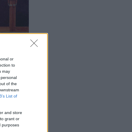
sonal or
ection to
ou may
 personal
out of the
 downstream
B’s List of
er and store
to grant or
ed purposes