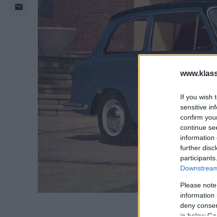
www.klass
If you wish 
sensitive in
confirm you
continue se
information 
further disc
participants
Downstream 
Please note
information 
deny consent
in below Go