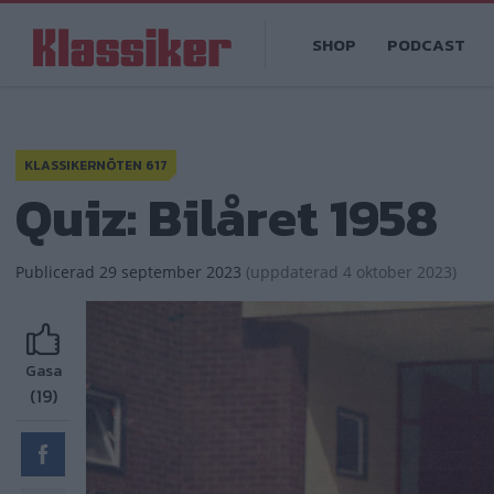
Hoppa
Main
till
SHOP
PODCAST
navigation
huvudinnehåll
KLASSIKERNÖTEN 617
Quiz: Bilåret 1958
Publicerad
29 september 2023
(
uppdaterad
4 oktober 2023)
Gasa
(19)