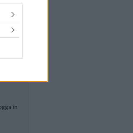
at fram
ogga in