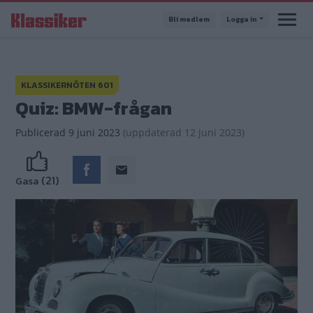
Hoppa
Bli medlem
Logga in
till
huvudinnehåll
KLASSIKERNÖTEN 601
Quiz: BMW-frågan
Publicerad
9 juni 2023
(
uppdaterad
12 juni 2023)
(21)
Gasa