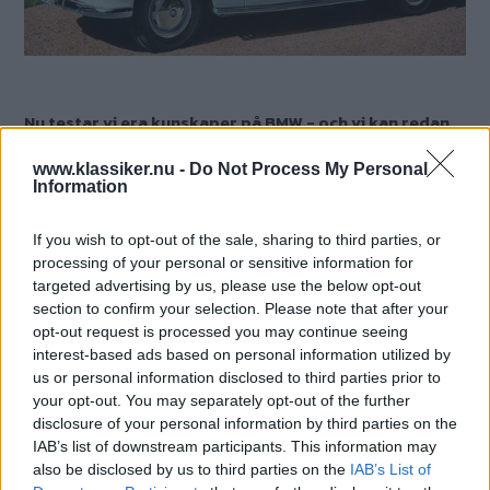
Nu testar vi era kunskaper på BMW - och vi kan redan
nu säga att alla inte kommer inte från Bayern!
www.klassiker.nu -
Do Not Process My Personal
Information
Text
Mårten Carlsson
If you wish to opt-out of the sale, sharing to third parties, or
processing of your personal or sensitive information for
Det här är en låst artikel.
Logga in
för
targeted advertising by us, please use the below opt-out
att fortsätta läsa.
section to confirm your selection. Please note that after your
opt-out request is processed you may continue seeing
interest-based ads based on personal information utilized by
us or personal information disclosed to third parties prior to
DIGITAL PRENUMERATION
your opt-out. You may separately opt-out of the further
Ta del av allt material – bli
disclosure of your personal information by third parties on the
Premium-medlem
IAB’s list of downstream participants. This information may
also be disclosed by us to third parties on the
IAB’s List of