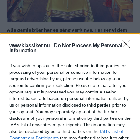
Alla gamla bilar har en gång varit nya. Här ser vi dem
helt nya på fabriken då det begav sig - hur många
klarar du?
www.klassiker.nu -
Do Not Process My Personal
Information
Text
Mårten Carlsson
If you wish to opt-out of the sale, sharing to third parties, or
processing of your personal or sensitive information for
targeted advertising by us, please use the below opt-out
Det här är en låst artikel.
Logga in
för
section to confirm your selection. Please note that after your
att fortsätta läsa.
opt-out request is processed you may continue seeing
interest-based ads based on personal information utilized by
us or personal information disclosed to third parties prior to
your opt-out. You may separately opt-out of the further
DIGITAL PRENUMERATION
disclosure of your personal information by third parties on the
Ta del av allt material – bli
IAB’s list of downstream participants. This information may
Premium-medlem
also be disclosed by us to third parties on the
IAB’s List of
Downstream Participants
that may further disclose it to other