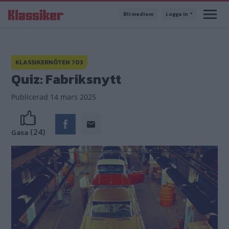
Hoppa
Bli medlem
Logga in
till
huvudinnehåll
KLASSIKERNÖTEN 703
Quiz: Fabriksnytt
Publicerad
14 mars 2025
(24)
Gasa