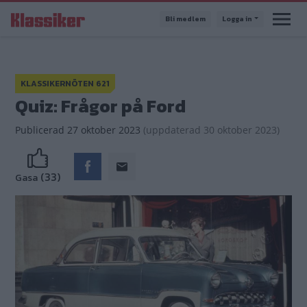
Hoppa
Bli medlem
Logga in
till
huvudinnehåll
KLASSIKERNÖTEN 621
Quiz: Frågor på Ford
Publicerad
27 oktober 2023
(
uppdaterad
30 oktober 2023)
(33)
Gasa