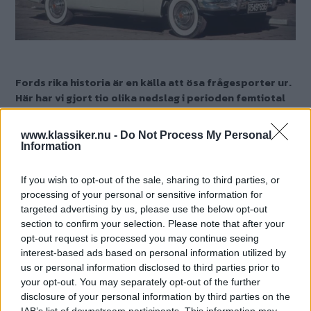
Fords rika historia är en källa att ösa frågesporter ur.
Här har vi gjort tio olika nedslag i perioden femtiotal
in till sjuttiotalet - lycka till!
www.klassiker.nu -
Do Not Process My Personal
Text
Information
Mårten Carlsson
If you wish to opt-out of the sale, sharing to third parties, or
Det här är en låst artikel.
Logga in
för
processing of your personal or sensitive information for
targeted advertising by us, please use the below opt-out
att fortsätta läsa.
section to confirm your selection. Please note that after your
opt-out request is processed you may continue seeing
interest-based ads based on personal information utilized by
us or personal information disclosed to third parties prior to
DIGITAL PRENUMERATION
your opt-out. You may separately opt-out of the further
Ta del av allt material – bli
disclosure of your personal information by third parties on the
Premium-medlem
IAB’s list of downstream participants. This information may