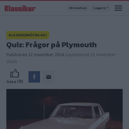
Hoppa
Bli medlem
Logga in
till
huvudinnehåll
KLASSIKERNÖTEN 687
Quiz: Frågor på Plymouth
Publicerad
22 november 2024
(
uppdaterad
22 november
2024)
(9)
Gasa