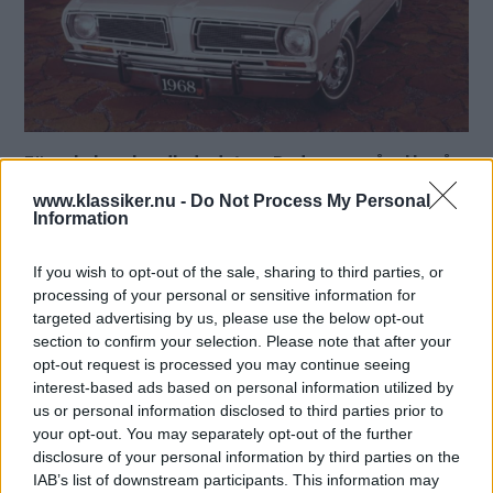
Förra helgen handlade det om Dodge - nu går vi in på
parhästen Plymouth som inte är med oss längre. Vad
www.klassiker.nu -
Do Not Process My Personal
kan du om detta klassiska amerikanska märke?
Information
Text
Mårten Carlsson
If you wish to opt-out of the sale, sharing to third parties, or
processing of your personal or sensitive information for
targeted advertising by us, please use the below opt-out
Det här är en låst artikel.
Logga in
för
section to confirm your selection. Please note that after your
att fortsätta läsa.
opt-out request is processed you may continue seeing
interest-based ads based on personal information utilized by
us or personal information disclosed to third parties prior to
your opt-out. You may separately opt-out of the further
disclosure of your personal information by third parties on the
DIGITAL PRENUMERATION
IAB’s list of downstream participants. This information may
Ta del av allt material – bli