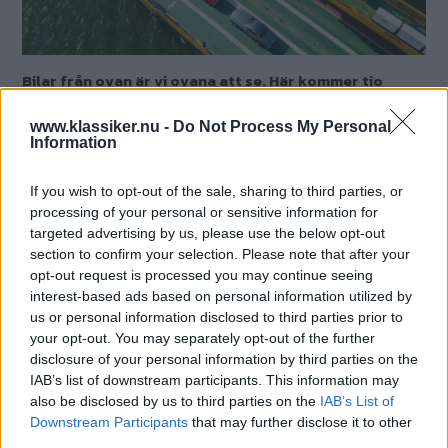
Bilar från ovan är vi ovana att se. Här kommer tio
frågor från ett fågelperspektiv. Har du örnkoll?
www.klassiker.nu -
Do Not Process My Personal
Text
Information
Mårten Carlsson
If you wish to opt-out of the sale, sharing to third parties, or
processing of your personal or sensitive information for
Det här är en låst artikel.
Logga in
för
targeted advertising by us, please use the below opt-out
att fortsätta läsa.
section to confirm your selection. Please note that after your
opt-out request is processed you may continue seeing
interest-based ads based on personal information utilized by
us or personal information disclosed to third parties prior to
DIGITAL PRENUMERATION
your opt-out. You may separately opt-out of the further
Ta del av allt material – bli
disclosure of your personal information by third parties on the
Premium-medlem
IAB’s list of downstream participants. This information may
also be disclosed by us to third parties on the
IAB’s List of
Downstream Participants
that may further disclose it to other
Det här är en del av vårt premium-innehåll. För
third parties.