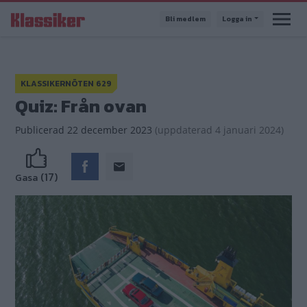
Hoppa
Bli medlem
Logga in
till
huvudinnehåll
KLASSIKERNÖTEN 629
Quiz: Från ovan
Publicerad
22 december 2023
(
uppdaterad
4 januari 2024)
(17)
Gasa