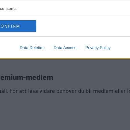
consents
CONFIRM
tt fortsätta läsa.
Data Deletion
Data Access
Privacy Policy
i Premium-medlem
ll. För att läsa vidare behöver du bli medlem eller l