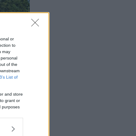
sonal or
ection to
ou may
 personal
out of the
 downstream
B’s List of
er and store
to grant or
– utan
ed purposes