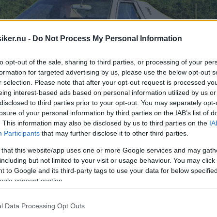
iker.nu -
Do Not Process My Personal Information
to opt-out of the sale, sharing to third parties, or processing of your per
formation for targeted advertising by us, please use the below opt-out s
r selection. Please note that after your opt-out request is processed y
eing interest-based ads based on personal information utilized by us or
disclosed to third parties prior to your opt-out. You may separately opt-
losure of your personal information by third parties on the IAB’s list of
. This information may also be disclosed by us to third parties on the
IA
Participants
that may further disclose it to other third parties.
 that this website/app uses one or more Google services and may gath
including but not limited to your visit or usage behaviour. You may click 
från förr. Tio frågor från start till mål 
 to Google and its third-party tags to use your data for below specifi
ogle consent section.
?
l Data Processing Opt Outs