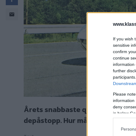
www.klass
If you wish 
sensitive in
confirm you
continue se
information 
further disc
participants
Downstream 
Please note
information 
Årets snabbaste quiz - racerbilar 
deny consent
in below Go
depåstopp. Hur många klarar du
Persona