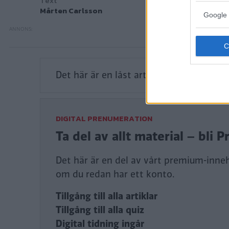
Text
Mårten Carlsson
Google 
Det här är en låst artikel.
Logga in
för a
DIGITAL PRENUMERATION
Ta del av allt material – bl
Det här är en del av vårt premium-innehå
om du redan har ett konto.
Tillgång till alla artiklar
Tillgång till alla quiz
Digital tidning ingår