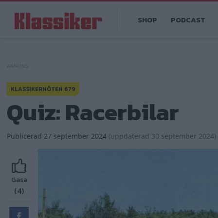
Hoppa
Main
till
SHOP
PODCAST
navigation
huvudinnehåll
KLASSIKERNÖTEN 679
Quiz: Racerbilar
Publicerad
27 september 2024
(
uppdaterad
30 september 2024)
Gasa
(4)