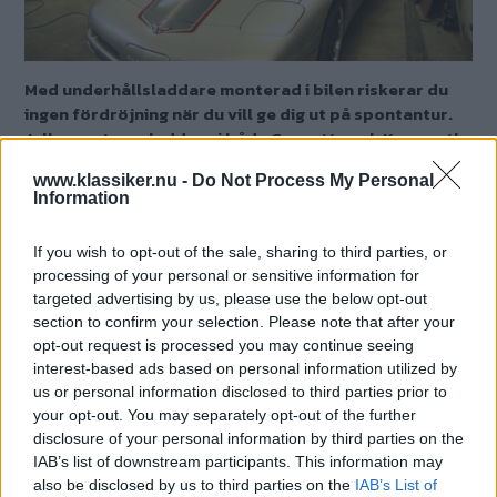
Med underhållsladdare monterad i bilen riskerar du
ingen fördröjning när du vill ge dig ut på spontantur.
Julle monterar laddare i både Corvette och Kenworth.
Text
www.klassiker.nu -
Do Not Process My Personal
Information
Lars ”Julle” Olofsson
If you wish to opt-out of the sale, sharing to third parties, or
Det här är en låst artikel.
Logga in
för
processing of your personal or sensitive information for
att fortsätta läsa.
targeted advertising by us, please use the below opt-out
section to confirm your selection. Please note that after your
opt-out request is processed you may continue seeing
interest-based ads based on personal information utilized by
DIGITAL PRENUMERATION
us or personal information disclosed to third parties prior to
Ta del av allt material – bli
your opt-out. You may separately opt-out of the further
disclosure of your personal information by third parties on the
Premium-medlem
IAB’s list of downstream participants. This information may
also be disclosed by us to third parties on the
IAB’s List of
Det här är en del av vårt premium-innehåll. För