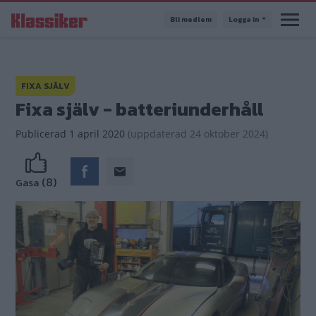
Hoppa
Bli medlem
Logga in
till
huvudinnehåll
FIXA SJÄLV
Fixa själv - batteriunderhåll
Publicerad
1 april 2020
(
uppdaterad
24 oktober 2024)
(8)
Gasa