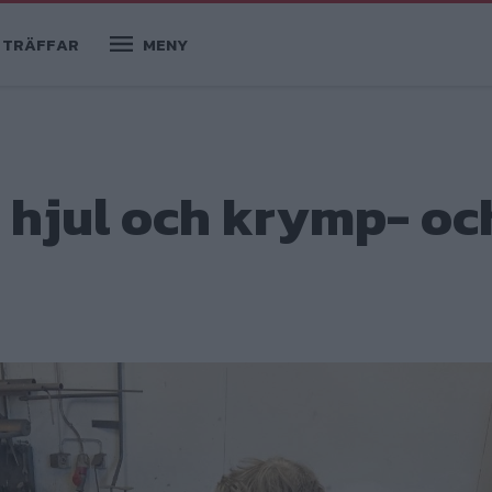
TRÄFFAR
MENY
t hjul och krymp- oc