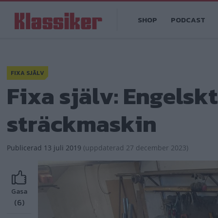
Hoppa
Main
till
SHOP
PODCAST
navigation
huvudinnehåll
FIXA SJÄLV
Fixa själv: Engelsk
sträckmaskin
Publicerad
13 juli 2019
(
uppdaterad
27 december 2023)
Gasa
(6)