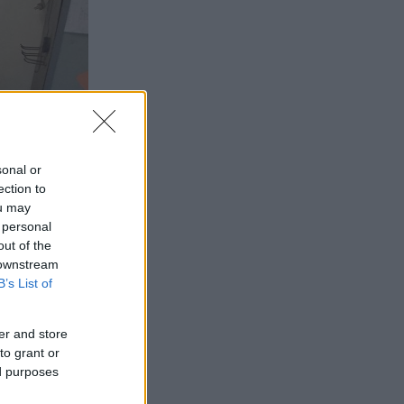
sonal or
ection to
ou may
 personal
out of the
 downstream
B’s List of
er and store
to grant or
ed purposes