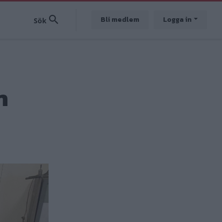
Bli medlem
Logga in
h