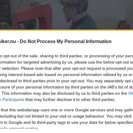
iker.nu -
Do Not Process My Personal Information
to opt-out of the sale, sharing to third parties, or processing of your per
formation for targeted advertising by us, please use the below opt-out s
r selection. Please note that after your opt-out request is processed y
eing interest-based ads based on personal information utilized by us or
disclosed to third parties prior to your opt-out. You may separately opt-
losure of your personal information by third parties on the IAB’s list of
. This information may also be disclosed by us to third parties on the
IA
Participants
that may further disclose it to other third parties.
 that this website/app uses one or more Google services and may gath
including but not limited to your visit or usage behaviour. You may click 
 krymp- och sträckmaskin för att sedan
 to Google and its third-party tags to use your data for below specifi
ogle consent section.