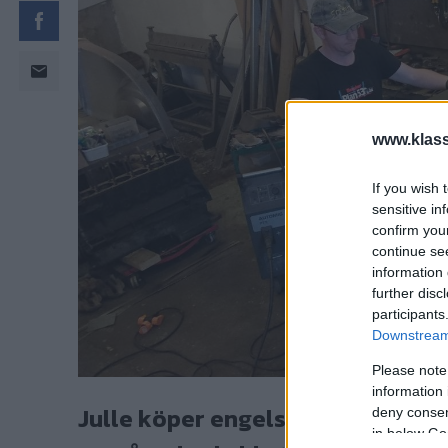
www.klass
If you wish 
sensitive in
confirm you
continue se
information 
further disc
participants
Downstream 
Please note
information 
Julle köper engelskt hjul och en
deny consent
in below Go