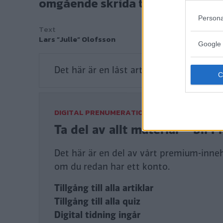
omgående skrida till verket. Vä
Persona
Text
Lars ”Julle” Olofsson
Google 
Det här är en låst artikel.
Logga in
för a
DIGITAL PRENUMERATION
Ta del av allt material – bl
Det här är en del av vårt premium-innehå
om du redan har ett konto.
Tillgång till alla artiklar
Tillgång till alla quiz
Digital tidning ingår