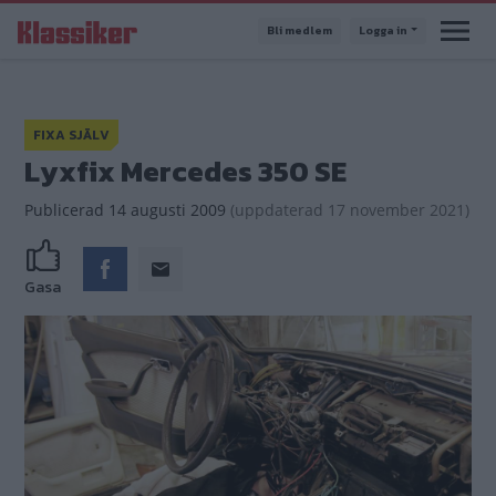
Hoppa
Bli medlem
Logga in
till
huvudinnehåll
FIXA SJÄLV
Lyxfix Mercedes 350 SE
Publicerad
14 augusti 2009
(
uppdaterad
17 november 2021)
Gasa