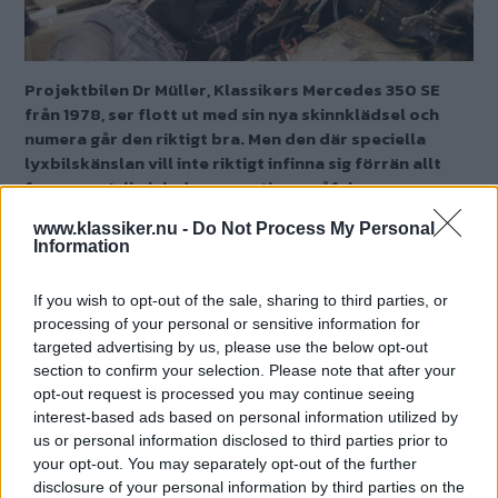
Projektbilen Dr Müller, Klassikers Mercedes 350 SE
från 1978, ser flott ut med sin nya skinnklädsel och
numera går den riktigt bra. Men den där speciella
lyxbilskänslan vill inte riktigt infinna sig förrän allt
fungerar. Julle inleder operation småfel.
www.klassiker.nu -
Do Not Process My Personal
Text
Information
Lars "Julle" Olofsson
If you wish to opt-out of the sale, sharing to third parties, or
Fotograf
Lars "Julle" Olofsson
processing of your personal or sensitive information for
targeted advertising by us, please use the below opt-out
section to confirm your selection. Please note that after your
Det här är en låst artikel.
Logga in
för
opt-out request is processed you may continue seeing
interest-based ads based on personal information utilized by
att fortsätta läsa.
us or personal information disclosed to third parties prior to
your opt-out. You may separately opt-out of the further
disclosure of your personal information by third parties on the