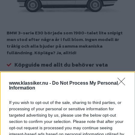
BMW 3-serie E30 började som 1980-talet lite snipigt
men stod efter några år i full blom. Ingen modell är
tråkig och alla bjuder på samma mekaniska
fulländning. Köpläge? Ja, alltid!
Köpguide med allt du behöver veta
Plus och minus, viktiga fel och detaljerna
du måste kolla
www.klassiker.nu -
Do Not Process My Personal
Information
Jag vill ha en, hur ska jag tänka?
If you wish to opt-out of the sale, sharing to third parties, or
Text
processing of your personal or sensitive information for
Jon Remmers
targeted advertising by us, please use the below opt-out
section to confirm your selection. Please note that after your
Fotograf
opt-out request is processed you may continue seeing
Simon Hamelius
interest-based ads based on personal information utilized by