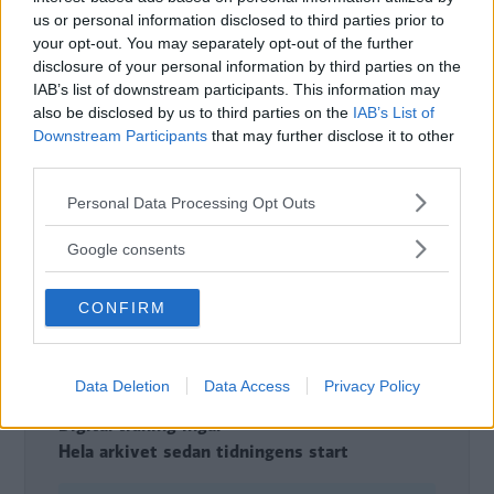
us or personal information disclosed to third parties prior to
your opt-out. You may separately opt-out of the further
Det här är en låst artikel.
Logga in
för
disclosure of your personal information by third parties on the
att fortsätta läsa.
IAB’s list of downstream participants. This information may
also be disclosed by us to third parties on the
IAB’s List of
Downstream Participants
that may further disclose it to other
third parties.
DIGITAL PRENUMERATION
Ta del av allt material – bli
Please note that this website/app uses one or more Google
Personal Data Processing Opt Outs
services and may gather and store information including but
Premium-medlem
not limited to your visit or usage behaviour. You may click to
Google consents
grant or deny consent to Google and its third-party tags to
Det här är en del av vårt premium-innehåll. För
use your data for below specified purposes in below Google
att läsa vidare behöver du bli medlem eller logga
CONFIRM
consent section.
in om du redan har ett konto.
Tillgång till alla artiklar
Data Deletion
Data Access
Privacy Policy
Tillgång till alla quiz
Digital tidning ingår
Hela arkivet sedan tidningens start