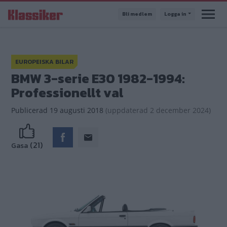
Hoppa
Bli medlem
Logga in
till
huvudinnehåll
EUROPEISKA BILAR
BMW 3-serie E30 1982-1994:
Professionellt val
Publicerad
19 augusti 2018
(
uppdaterad
2 december 2024)
(21)
Gasa