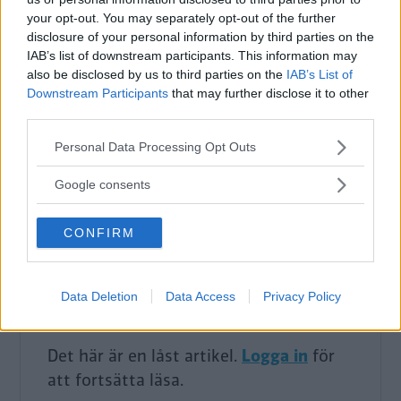
TEXT: Frans Johansson, FOTO: Simon Hamelius
your opt-out. You may separately opt-out of the further
disclosure of your personal information by third parties on the
Titta, ingen skruvmejsel i rutan! Vem trodde att en
IAB’s list of downstream participants. This information may
Amazon kombi kunde vara så slank och vacker? Klart
also be disclosed by us to third parties on the
IAB’s List of
att du ska ha den finaste av herrgårdsvagnar du
Downstream Participants
that may further disclose it to other
också!
third parties.
Köpguide med allt du behöver veta
Please note that this website/app uses one or more Google
Personal Data Processing Opt Outs
services and may gather and store information including but
Plus och minus, viktiga fel och detaljerna
not limited to your visit or usage behaviour. You may click to
Google consents
du måste kolla
grant or deny consent to Google and its third-party tags to
use your data for below specified purposes in below Google
Text
CONFIRM
consent section.
Redaktionen
Data Deletion
Data Access
Privacy Policy
Det här är en låst artikel.
Logga in
för
att fortsätta läsa.