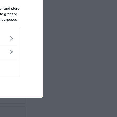
 och som
er and store
pptäcka
to grant or
ed purposes