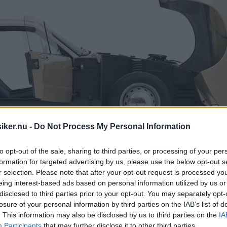
iker.nu -
Do Not Process My Personal Information
to opt-out of the sale, sharing to third parties, or processing of your per
formation for targeted advertising by us, please use the below opt-out s
r selection. Please note that after your opt-out request is processed y
eing interest-based ads based on personal information utilized by us or
disclosed to third parties prior to your opt-out. You may separately opt-
losure of your personal information by third parties on the IAB’s list of
nor från flygvärlden skulle ha en egen sp
. This information may also be disclosed by us to third parties on the
IA
Participants
that may further disclose it to other third parties.