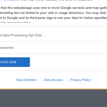
t högljudd sak med karaktär i överflöd
 that this website/app uses one or more Google services and may gath
ärldens främsta. Det är dags att våga u
including but not limited to your visit or usage behaviour. You may click 
 to Google and its third-party tags to use your data for below specifi
ogle consent section.
l Data Processing Opt Outs
rna du måste kolla
consents
CONFIRM
Data Deletion
Data Access
Privacy Policy
tt fortsätta läsa.