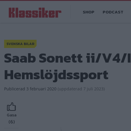
Hoppa
Main
till
SHOP
PODCAST
navigation
huvudinnehåll
SVENSKA BILAR
Saab Sonett ii/V4/I
Hemslöjdssport
Publicerad
3 februari 2020
(
uppdaterad
7 juli 2023)
Gasa
(6)