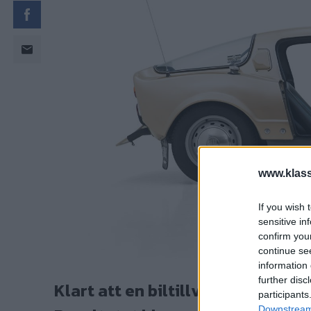
www.klass
If you wish 
sensitive in
confirm you
continue se
information 
further disc
Klart att en biltillverkare med a
participants
Downstream 