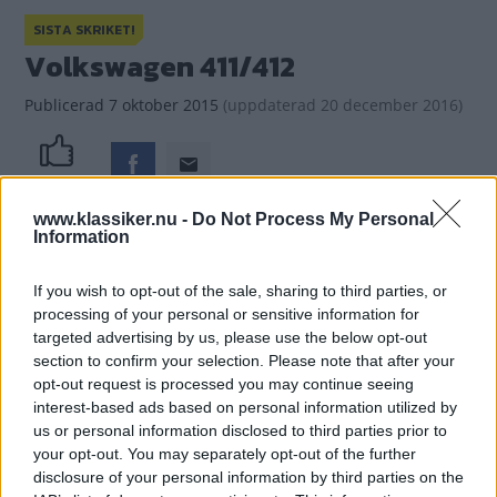
SISTA SKRIKET!
Volkswagen 411/412
Publicerad
7 oktober 2015
(
uppdaterad
20 december 2016)
(8)
Gasa
www.klassiker.nu -
Do Not Process My Personal
Information
If you wish to opt-out of the sale, sharing to third parties, or
processing of your personal or sensitive information for
targeted advertising by us, please use the below opt-out
section to confirm your selection. Please note that after your
opt-out request is processed you may continue seeing
interest-based ads based on personal information utilized by
us or personal information disclosed to third parties prior to
your opt-out. You may separately opt-out of the further
disclosure of your personal information by third parties on the
Volkswagen 411/412 var Heinz Nordhoffs sista gåva till