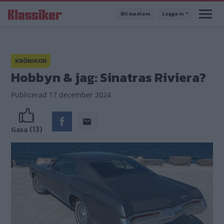
Hoppa
Bli medlem
Logga in
till
huvudinnehåll
KRÖNIKOR
Hobbyn & jag: Sinatras Riviera?
Publicerad
17 december 2024
(13)
Gasa