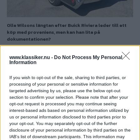
Olle Wilsons längtan efter Buick Riviera leder till ett
köp med proveniens, men kan han lita på
dokumentationen?
Text
Olle Wilson
www.klassiker.nu -
Do Not Process My Personal
Information
Fotograf
Olle Wilson
If you wish to opt-out of the sale, sharing to third parties, or
processing of your personal or sensitive information for
targeted advertising by us, please use the below opt-out
Det här är en låst artikel.
Logga in
för
section to confirm your selection. Please note that after your
att fortsätta läsa.
opt-out request is processed you may continue seeing
interest-based ads based on personal information utilized by
us or personal information disclosed to third parties prior to
your opt-out. You may separately opt-out of the further
disclosure of your personal information by third parties on the
DIGITAL PRENUMERATION
IAB’s list of downstream participants. This information may