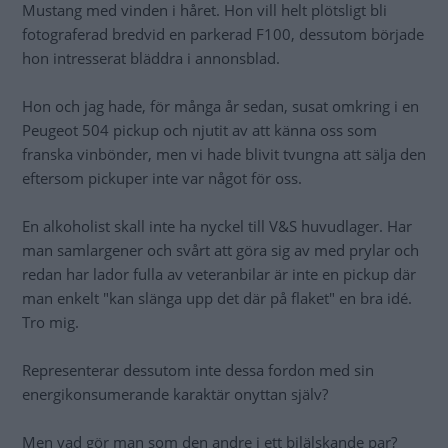
Mustang med vinden i håret. Hon vill helt plötsligt bli
fotograferad bredvid en parkerad F100, dessutom började
hon intresserat bläddra i annonsblad.
Hon och jag hade, för många år sedan, susat omkring i en
Peugeot 504 pickup och njutit av att känna oss som
franska vinbönder, men vi hade blivit tvungna att sälja den
eftersom pickuper inte var något för oss.
En alkoholist skall inte ha nyckel till V&S huvudlager. Har
man samlargener och svårt att göra sig av med prylar och
redan har lador fulla av veteranbilar är inte en pickup där
man enkelt "kan slänga upp det där på flaket" en bra idé.
Tro mig.
Representerar dessutom inte dessa fordon med sin
energikonsumerande karaktär onyttan själv?
Men vad gör man som den andre i ett bilälskande par?