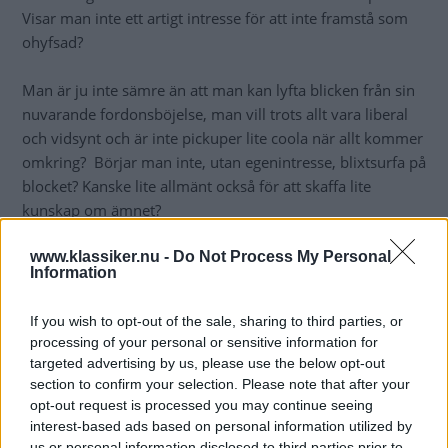
Visar man inte ett artigt intresse för att inte framstå som
ohyfsad?
Man är ju inte sämre än att man kan lyfta blicken från sin
nuvarande fordonsböjelse, man vill trots allt vara liberal
och vidsynt och är inte pickuper lite coola när allt kommer
omkring? Börjar man inte, utan egenintresse, blixtsurfa på
blocket? Kanske lite allmänt också för att skaffa lite
kunskap om ämnet?
www.klassiker.nu -
Do Not Process My Personal
Det gjorde i alla fall jag. Coola var dom. Pickuperna.
Information
Började diskutera denna fordonstyp i det gemensamma
garaget. Sedan var det kört. Helt kört.
If you wish to opt-out of the sale, sharing to third parties, or
processing of your personal or sensitive information for
Allt som sedan skedde sedan var lika ödesbestämt som att
targeted advertising by us, please use the below opt-out
en kedja möter sitt kugghjul. Men varje rörelse mot
section to confirm your selection. Please note that after your
pickupen förnekades bestämt. Mercedes 170S-V:n skulle
opt-out request is processed you may continue seeing
ju igång. Det var prioritet ett. Det visste vi båda.
interest-based ads based on personal information utilized by
us or personal information disclosed to third parties prior to