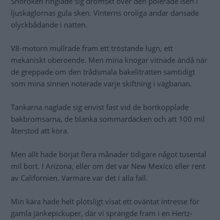
Snöröken ringlade sig drömskt över den polerade isen i
ljuskäglornas gula sken. Vinterns oroliga andar dansade
olyckbådande i natten.
V8-motorn mullrade fram ett tröstande lugn, ett
mekaniskt oberoende. Men mina knogar vitnade ändå när
de greppade om den trådsmala bakelitratten samtidigt
som mina sinnen noterade varje skiftning i vägbanan.
Tankarna naglade sig envist fast vid de bortkopplade
bakbromsarna, de blanka sommardäcken och att 100 mil
återstod att köra.
Men allt hade börjat flera månader tidigare något tusental
mil bort. I Arizona, eller om det var New Mexico eller rent
av Californien. Varmare var det i alla fall.
Min kära hade helt plötsligt visat ett oväntat intresse för
gamla jänkepickuper, där vi sprängde fram i en Hertz-