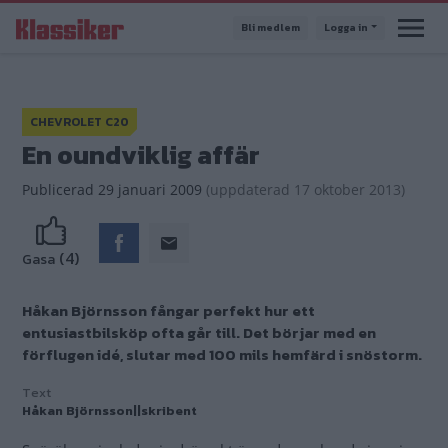
Hoppa
Bli medlem
Logga in
till
huvudinnehåll
CHEVROLET C20
En oundviklig affär
Publicerad
29 januari 2009
(
uppdaterad
17 oktober 2013)
(4)
Gasa
Håkan Björnsson fångar perfekt hur ett
entusiastbilsköp ofta går till. Det börjar med en
förflugen idé, slutar med 100 mils hemfärd i snöstorm.
Text
Håkan Björnsson||skribent