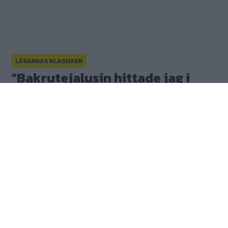
LÄSARNAS KLASSIKER
”Bakrutejalusin hittade jag i mitt garage”
Snabba lasters varuvagn
”Bakrutejalusin hittade jag i
mitt garage”
Publicerad
11 juni 2025
(7)
Gasa