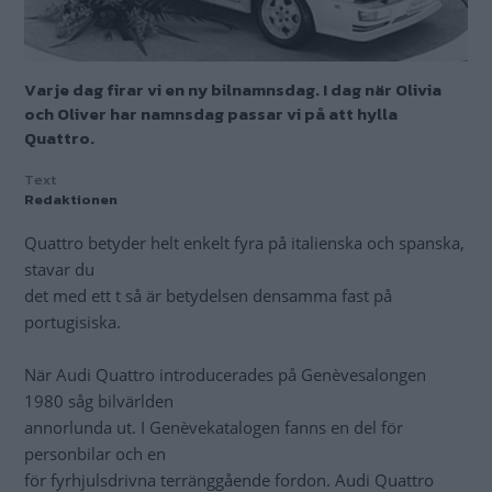
Varje dag firar vi en ny bilnamnsdag. I dag när Olivia
och Oliver har namnsdag passar vi på att hylla
Quattro.
Text
Redaktionen
Quattro betyder helt enkelt fyra på italienska och spanska,
stavar du
det med ett t så är betydelsen densamma fast på
portugisiska.
När Audi Quattro introducerades på Genèvesalongen
1980 såg bilvärlden
annorlunda ut. I Genèvekatalogen fanns en del för
personbilar och en
för fyrhjulsdrivna terränggående fordon. Audi Quattro