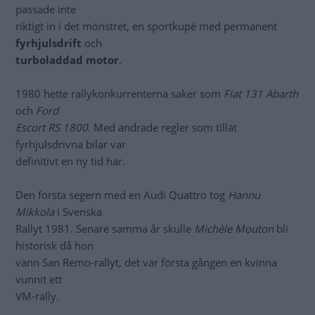
passade inte
riktigt in i det mönstret, en sportkupé med permanent
fyrhjulsdrift
och
turboladdad motor
.
1980 hette rallykonkurrenterna saker som
Fiat 131 Abarth
och
Ford
Escort RS 1800
. Med ändrade regler som tillät
fyrhjulsdrivna bilar var
definitivt en ny tid här.
Den första segern med en Audi Quattro tog
Hannu
Mikkola
i Svenska
Rallyt 1981. Senare samma år skulle
Michèle Mouton
bli
historisk då hon
vann San Remo-rallyt, det var första gången en kvinna
vunnit ett
VM-rally.