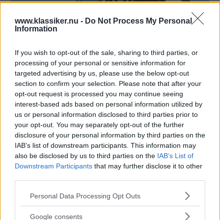
www.klassiker.nu -
Do Not Process My Personal
Information
If you wish to opt-out of the sale, sharing to third parties, or
processing of your personal or sensitive information for
targeted advertising by us, please use the below opt-out
section to confirm your selection. Please note that after your
Vit lack, Audi Quattro - kan det bli mer 1980-tal?
opt-out request is processed you may continue seeing
interest-based ads based on personal information utilized by
us or personal information disclosed to third parties prior to
your opt-out. You may separately opt-out of the further
disclosure of your personal information by third parties on the
IAB’s list of downstream participants. This information may
also be disclosed by us to third parties on the
IAB’s List of
Downstream Participants
that may further disclose it to other
third parties.
Please note that this website/app uses one or more Google
Personal Data Processing Opt Outs
services and may gather and store information including but
not limited to your visit or usage behaviour. You may click to
Google consents