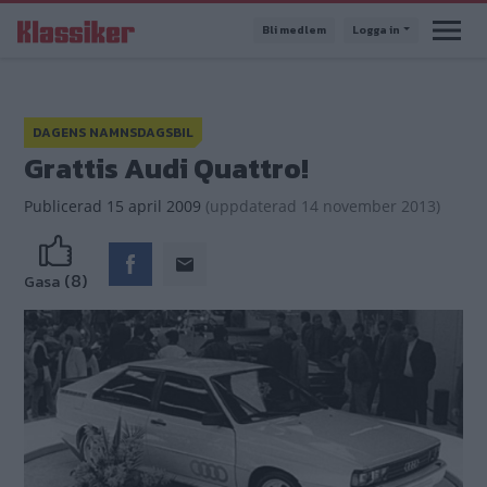
Hoppa
Bli medlem
Logga in
till
huvudinnehåll
DAGENS NAMNSDAGSBIL
Grattis Audi Quattro!
Publicerad
15 april 2009
(
uppdaterad
14 november 2013)
(8)
Gasa