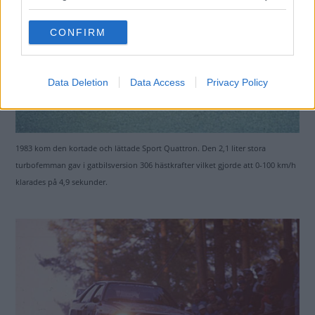
grant or deny consent to Google and its third-party tags to
use your data for below specified purposes in below Google
CONFIRM
consent section.
Data Deletion
Data Access
Privacy Policy
1983 kom den kortade och lättade Sport Quattron. Den 2,1 liter stora
turbofemman gav i gatbilsversion 306 hästkrafter vilket gjorde att 0-100 km/h
klarades på 4,9 sekunder.