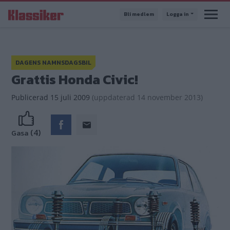
Hoppa
Bli medlem
Logga in
till
huvudinnehåll
DAGENS NAMNSDAGSBIL
Grattis Honda Civic!
Publicerad
15 juli 2009
(
uppdaterad
14 november 2013)
(4)
Gasa