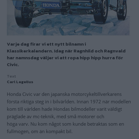
Varje dag firar vi ett nytt bilnamn i
Klassikerkalendern. Idag när Ragnhild och Ragnvald
har namnsdag väljer vi att ropa hipp hipp hurra för
Civic.
Text
Carl Legelius
Honda Civic var den japanska motorcykeltillverkarens
första riktiga steg in i bilvärlden. Innan 1972 när modellen
kom till världen hade Hondas bilmodeller varit väldigt
präglade av mc-teknik, med små motorer och
höga varv. Nu kom något som kunde betraktas som en
fullmogen, om än kompakt bil.