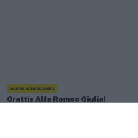
DAGENS NAMNSDAGSBIL
Grattis Honda Civic!
Grattis Alfa Romeo Giulia!
Grattis Alfa Romeo Giulia!
Publicerad
16 februari 2017
(
uppdaterad
16 februari 2017)
(9)
Gasa