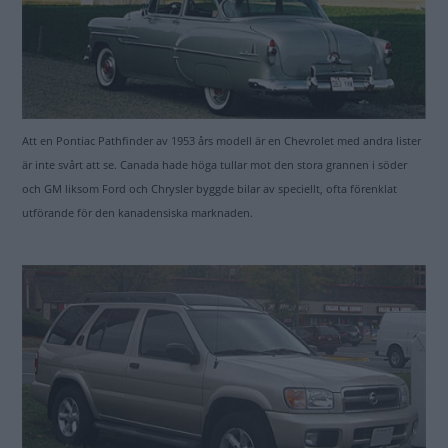
Att en Pontiac Pathfinder av 1953 års modell är en Chevrolet med andra lister
är inte svårt att se. Canada hade höga tullar mot den stora grannen i söder
och GM liksom Ford och Chrysler byggde bilar av speciellt, ofta förenklat
utförande för den kanadensiska marknaden.