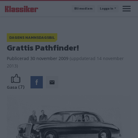
Hoppa
Bli medlem
Logga in
till
huvudinnehåll
DAGENS NAMNSDAGSBIL
Grattis Pathfinder!
Publicerad
30 november 2009
(
uppdaterad
14 november
2013)
(7)
Gasa