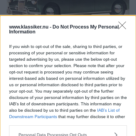
www.klassiker.nu -
Do Not Process My Personal
Information
If you wish to opt-out of the sale, sharing to third parties, or
Riley Pathfinder var en stor rambyggd bil, 465 cm lång och med en tomvikt på
processing of your personal or sensitive information for
nära 1,5 ton. Torsionsfjädring fram och, en nyhet, skruvfjädrar bak. Den stora
targeted advertising by us, please use the below opt-out
fyran på 2,5 liter utvecklade 102 hkr,
section to confirm your selection. Please note that after your
opt-out request is processed you may continue seeing
interest-based ads based on personal information utilized by
us or personal information disclosed to third parties prior to
your opt-out. You may separately opt-out of the further
disclosure of your personal information by third parties on the
IAB’s list of downstream participants. This information may
also be disclosed by us to third parties on the
IAB’s List of
Downstream Participants
that may further disclose it to other
third parties.
Please note that this website/app uses one or more Google
Personal Data Processing Opt Outs