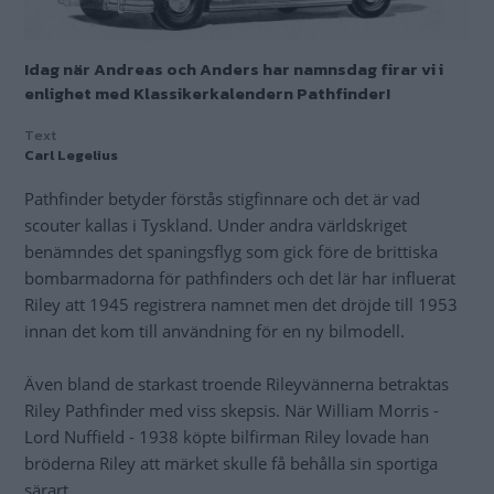
Idag när Andreas och Anders har namnsdag firar vi i
enlighet med Klassikerkalendern Pathfinder!
Text
Carl Legelius
Pathfinder betyder förstås stigfinnare och det är vad
scouter kallas i Tyskland. Under andra världskriget
benämndes det spaningsflyg som gick före de brittiska
bombarmadorna för pathfinders och det lär har influerat
Riley att 1945 registrera namnet men det dröjde till 1953
innan det kom till användning för en ny bilmodell.
Även bland de starkast troende Rileyvännerna betraktas
Riley Pathfinder med viss skepsis. När William Morris -
Lord Nuffield - 1938 köpte bilfirman Riley lovade han
bröderna Riley att märket skulle få behålla sin sportiga
särart.