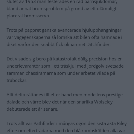
slutet av 1953 manifesterades en rad barnsjukdomar,
bland annat bromsproblem på grund av ett olämpligt
placerat bromsservo .
Trots på pappret ganska avancerade hjulupphängningar
var vägegenskaperna så lömska att bilen ofta hamnade i
diket varför den snabbt fick öknamnet Ditchfinder.
Det visade sig bero på katastrofalt dålig precision hos en
underlevarantör som i ett träskjul med jordgolv svetsade
samman chassiramarna som under arbetet vilade på
träbockar.
Allt detta rättades till efter hand men modellens prestige
dalade och värre blev det när den snarlika Wolseley
debuterade ett år senare.
Trots allt var Pathfinder i mångas ögon den sista äkta Riley
eftersom efterträdarna med den blå rombskölden alla var