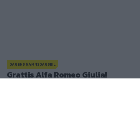
DAGENS NAMNSDAGSBIL
Grattis Alfa Romeo Giulia!
Grattis Pathfinder!
Grattis Alfa Romeo Giulia!
Publicerad
16 februari 2017
(
uppdaterad
16 februari 2017)
(9)
Gasa