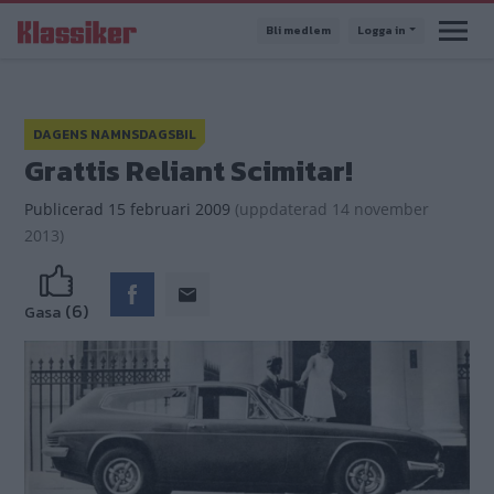
Hoppa
Bli medlem
Logga in
till
huvudinnehåll
DAGENS NAMNSDAGSBIL
Grattis Reliant Scimitar!
Publicerad
15 februari 2009
(
uppdaterad
14 november
2013)
(6)
Gasa