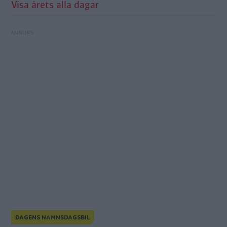
Visa årets alla dagar
DAGENS NAMNSDAGSBIL
Grattis Alfa Romeo Giulia!
Grattis Reliant Scimitar!