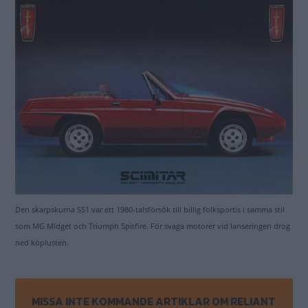
Den skarpskurna SS1 var ett 1980-talsförsök till billig folksportis i samma stil
som MG Midget och Triumph Spitfire. För svaga motorer vid lanseringen drog
ned köplusten.
MISSA INTE KOMMANDE ARTIKLAR OM RELIANT