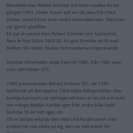
Resultatet blev Reliant Scimitar och bilen visades första
gången 1964. Under huven satt en rak sexa från Ford
Zodiac, senare kom även andra motoralternativ. Karossen
var gjord i glasfiber.
Ett par år senare kom Reliant Scimitar som halvkombi,
flera år före Volvo 1800 ES. Nu gick Scimitar att få med
treliters V6-motor då blev fartresurserna imponerande.
Scimitar tillverkades ända fram till 1986, från 1980 även
som cabrioleten GTC.
1984 presenterades Reliant Scimitar SS1, ett 1980-
talsförsök att återuppliva 1960-talets folksportbilar. Den
kantiga karossen var verkligen ett barn av sin tid och även
om många detaljer kändes igen från andra bilar hade
Scimitar SS en helt egen stil.
Till en början erbjöds den med små Fordmotorer men
kritiken lät inte vänta på sig, den var helt enkelt för