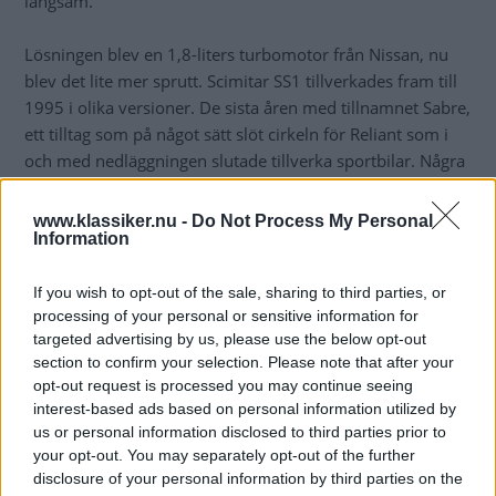
långsam.
Lösningen blev en 1,8-liters turbomotor från Nissan, nu
blev det lite mer sprutt. Scimitar SS1 tillverkades fram till
1995 i olika versioner. De sista åren med tillnamnet Sabre,
ett tilltag som på något sätt slöt cirkeln för Reliant som i
och med nedläggningen slutade tillverka sportbilar. Några
år senare var hela företaget nedlagt.
www.klassiker.nu -
Do Not Process My Personal
Information
If you wish to opt-out of the sale, sharing to third parties, or
processing of your personal or sensitive information for
targeted advertising by us, please use the below opt-out
section to confirm your selection. Please note that after your
opt-out request is processed you may continue seeing
interest-based ads based on personal information utilized by
us or personal information disclosed to third parties prior to
your opt-out. You may separately opt-out of the further
disclosure of your personal information by third parties on the