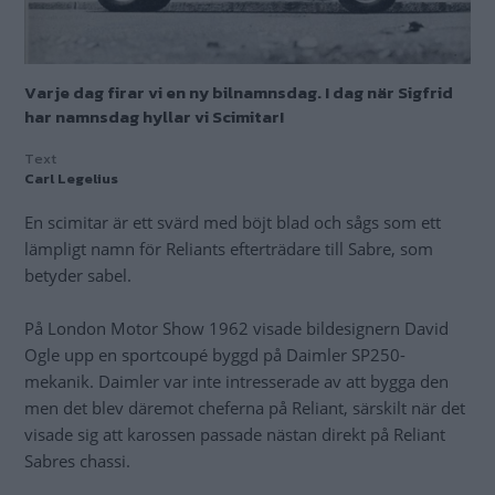
Varje dag firar vi en ny bilnamnsdag. I dag när Sigfrid
har namnsdag hyllar vi Scimitar!
Text
Carl Legelius
En scimitar är ett svärd med böjt blad och sågs som ett
lämpligt namn för Reliants efterträdare till Sabre, som
betyder sabel.
På London Motor Show 1962 visade bildesignern David
Ogle upp en sportcoupé byggd på Daimler SP250-
mekanik. Daimler var inte intresserade av att bygga den
men det blev däremot cheferna på Reliant, särskilt när det
visade sig att karossen passade nästan direkt på Reliant
Sabres chassi.