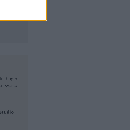
edford,
 Saab 93 De
rt minns sin
ill höger
en svarta
Studio
er några