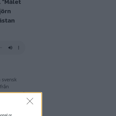
 "Målet
jörn
ästan
n svensk
 från
m pratar vi
sonal or