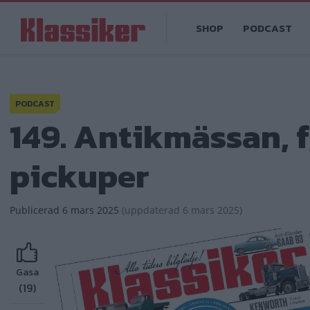
Hoppa
Main
till
SHOP
PODCAST
navigation
huvudinnehåll
PODCAST
149. Antikmässan,
pickuper
Publicerad
6 mars 2025
(
uppdaterad
6 mars 2025)
Gasa
(19)