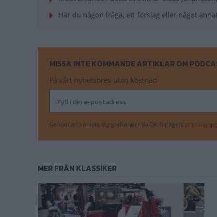
Volkswagen dubbel
Har du någon fråga, ett förslag eller något annat 
Första långturen med
tjänstgjorde – och 
Listverket
Pickuper f
Otosan, Wallys och S
MISSA INTE KOMMANDE ARTIKLAR OM PODCA
då? Tänkte väl det.
Få vårt nyhetsbrev utan kostnad
Willys-Overland 6 P
Med en Super Hurrica
Våra klassiker
Ford 
Genom att anmäla dig godkänner du OK-förlagets
personuppgi
Julle har hittat den 
Hobbyn & jag
Ford C
Fredrik Nyblad minn
MER FRÅN KLASSIKER
Fixa själv
Hyttrenov
Kanske inte ett jobb
Julle drar igång.