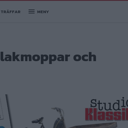
TRÄFFAR
MENY
 flakmoppar och