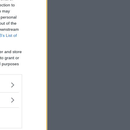
ection to
ou may
 personal
out of the
 downstream
B’s List of
er and store
to grant or
ed purposes
vara med i
fick vila