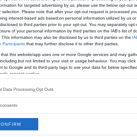
formation for targeted advertising by us, please use the below opt-out s
r selection. Please note that after your opt-out request is processed y
eing interest-based ads based on personal information utilized by us or
disclosed to third parties prior to your opt-out. You may separately opt-
losure of your personal information by third parties on the IAB’s list of
. This information may also be disclosed by us to third parties on the
IA
Participants
that may further disclose it to other third parties.
 that this website/app uses one or more Google services and may gath
including but not limited to your visit or usage behaviour. You may click 
 to Google and its third-party tags to use your data for below specifi
anummer!
ogle consent section.
l Data Processing Opt Outs
att affär
abil gick transporterna lätt. Sterlings mattaffär i Eskilstuna fick 
consents
CONFIRM
ighter 1962
rogna kompanjon fick arbeta hårt under odlingssäsongen. Att den 