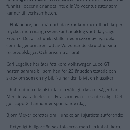
funnits i decennier är det inte alla Volvoentusiaster som
känner till verksamheten.
– Finländare, norrmän och danskar kommer dit och köper
mycket men många svenskar har aldrig varit där, säger
Fredrik. Det är ett unikt ställe med massor av nya delar
som de genom åren fått av Volvo när de skrotat ut sina
reservdelslager. Och priserna är bra!
Carl Legelius har åter fått köra Volkswagen Lupo GTI,
nästan samma bil som han för 23 år sedan testade och
skrev om som en ny bil. Nu har den blivit en klassiker.
– Kul motor, rolig historia och väldigt trivsam, säger han.
Men de var alldeles för dyra som nya och sålde dåligt. Det
gör Lupo GTI ännu mer spännande idag.
Björn Meyer berättar om Hundkojan i sjuttiotalsutförande:
– Betydligt billigare än sextiotalarna men lika kul att köra,