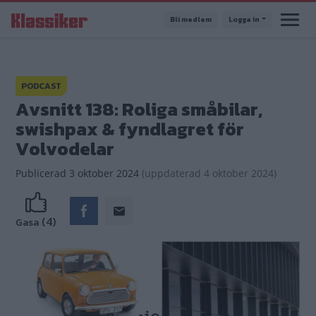
Hoppa
Bli medlem
Logga in
till
huvudinnehåll
PODCAST
Avsnitt 138: Roliga småbilar,
swishpax & fyndlagret för
Volvodelar
Publicerad
3 oktober 2024
(
uppdaterad
4 oktober 2024)
(4)
Gasa