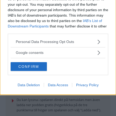
your opt-out. You may separately opt-out of the further
disclosure of your personal information by third parties on the
IAB’s list of downstream participants. This information may
also be disclosed by us to third parties on the
IAB’s List of
Downstream Participants
that may further disclose it to other
third parties.
Volkswagen Lupo GTI ✔ Volvo 145 DeLuxe ✔ Saab 96 på
resa ✔ Klassikerguiden: Hundkojan ✔ Peugeot Sport
Please note that this website/app uses one or more Google
Personal Data Processing Opt Outs
special ✔ Ford Anglia ✔ Vinn en avfuktare!
services and may gather and store information including but
not limited to your visit or usage behaviour. You may click to
Google consents
grant or deny consent to Google and its third-party tags to
Läs mer >
Köp 99 kr
use your data for below specified purposes in below Google
CONFIRM
consent section.
Data Deletion
Data Access
Privacy Policy
SÅ LYSSNAR DU PÅ STUDIO KLASSIKER
Du kan lyssna i spelaren direkt på hemsidan men även
ladda ner podden gratis (högerklicka på de tre
punkterna till höger om spelaren och välj "Ladda ned").