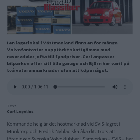
I en lagerlokal i Västmanland finns en för många
Volvofantaster oupptäckt skattgömma med
reservdelar, ofta till fyndpriser. Carl anpassar
bilparken efter sitt lilla garage och Björn har varit på
två veteranmarknader utan att köpa något.
Text
Carl Legelius
Kommande helg är det höstmarknad vid SVIS-lagret i
Munktorp och Fredrik Nyblad ska åka dit. Trots att
föreningen Svenska Volvoklubbar i Samverkan – SVIS – har