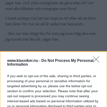
säger han. Och vilka möjligheter att göra bilen till "sin"
med alla tillbehör och trimgrejer som finns!
I slutet avslöjar Carl att han köpt en bil efter att ett brev
han skrev för mer än ett år sedan har besvarats.
– Den var inte riktigt lika fin som jag kom ihåg den men
jag kunde inte låta bli, säger han.
Klassiker 8.2024
www.klassiker.nu -
Do Not Process My Personal
Information
If you wish to opt-out of the sale, sharing to third parties, or
processing of your personal or sensitive information for
targeted advertising by us, please use the below opt-out
section to confirm your selection. Please note that after your
opt-out request is processed you may continue seeing
interest-based ads based on personal information utilized by
us or personal information disclosed to third parties prior to