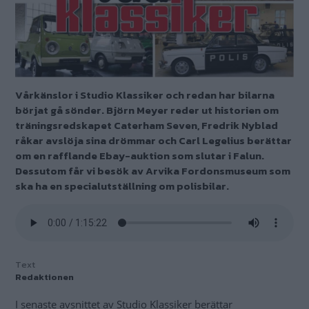
Vårkänslor i Studio Klassiker och redan har bilarna
börjat gå sönder. Björn Meyer reder ut historien om
träningsredskapet Caterham Seven, Fredrik Nyblad
råkar avslöja sina drömmar och Carl Legelius berättar
om en rafflande Ebay-auktion som slutar i Falun.
Dessutom får vi besök av Arvika Fordonsmuseum som
ska ha en specialutställning om polisbilar.
Text
Redaktionen
I senaste avsnittet av Studio Klassiker berättar