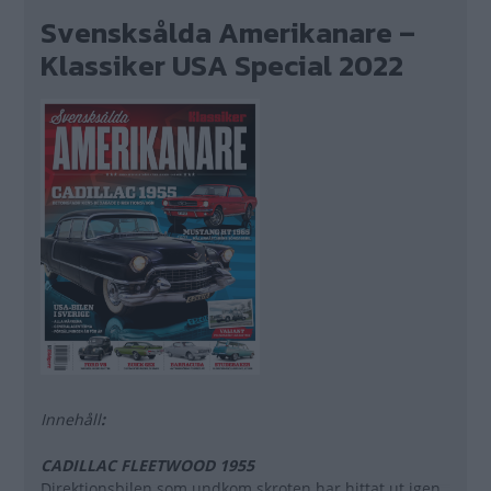
Svensksålda Amerikanare –
Klassiker USA Special 2022
Innehåll
:
CADILLAC FLEETWOOD 1955
Direktionsbilen som undkom skroten har ­hittat ut igen