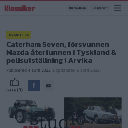
Hoppa
Bli medlem
Logga in
till
huvudinnehåll
AVSNITT 75
Caterham Seven, försvunnen
Mazda återfunnen i Tyskland &
polisutställning i Arvika
Publicerad
4 april 2022
(
uppdaterad
6 april 2022)
(3)
Gasa