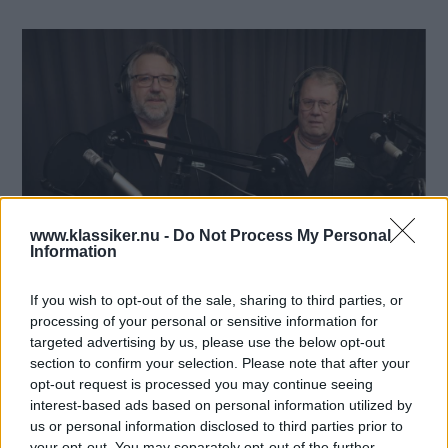
www.klassiker.nu -
Do Not Process My Personal
Information
If you wish to opt-out of the sale, sharing to third parties, or
processing of your personal or sensitive information for
targeted advertising by us, please use the below opt-out
Det blir fullt pådrag i Arvika i sommar! Kalle Evrell och Dan Lööf från Arvika
section to confirm your selection. Please note that after your
opt-out request is processed you may continue seeing
Fordonsmuseum gästar poddstudion och berättar om polisbilsutställningen
interest-based ads based on personal information utilized by
som öppnar den 6 juni.
us or personal information disclosed to third parties prior to
your opt-out. You may separately opt-out of the further