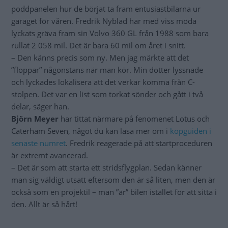
poddpanelen hur de börjat ta fram entusiastbilarna ur
garaget för våren. Fredrik Nyblad har med viss möda
lyckats gräva fram sin Volvo 360 GL från 1988 som bara
rullat 2 058 mil. Det är bara 60 mil om året i snitt.
– Den känns precis som ny. Men jag märkte att det
”floppar” någonstans när man kör. Min dotter lyssnade
och lyckades lokalisera att det verkar komma från C-
stolpen. Det var en list som torkat sönder och gått i två
delar, säger han.
Björn Meyer
har tittat närmare på fenomenet Lotus och
Caterham Seven, något du kan läsa mer om i
köpguiden i
senaste numret
. Fredrik reagerade på att startproceduren
är extremt avancerad.
– Det är som att starta ett stridsflygplan. Sedan känner
man sig väldigt utsatt eftersom den är så liten, men den är
också som en projektil – man ”är” bilen istället för att sitta i
den. Allt är så hårt!