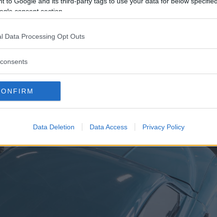
 to Google and its third-party tags to use your data for below specifi
ogle consent section.
l Data Processing Opt Outs
consents
CONFIRM
Data Deletion
Data Access
Privacy Policy