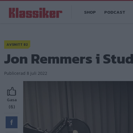
Hoppa
Main
till
SHOP
PODCAST
navigation
huvudinnehåll
AVSNITT 82
Jon Remmers i Stud
Publicerad
8 juli 2022
Gasa
(6)