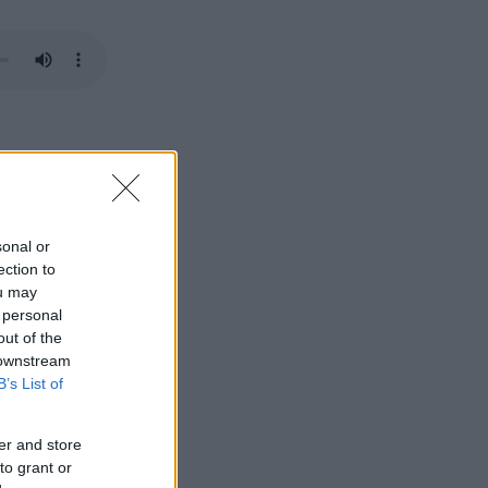
rs Garage i
t ha en egen
sonal or
ection to
ou may
 personal
out of the
 downstream
B’s List of
er and store
to grant or