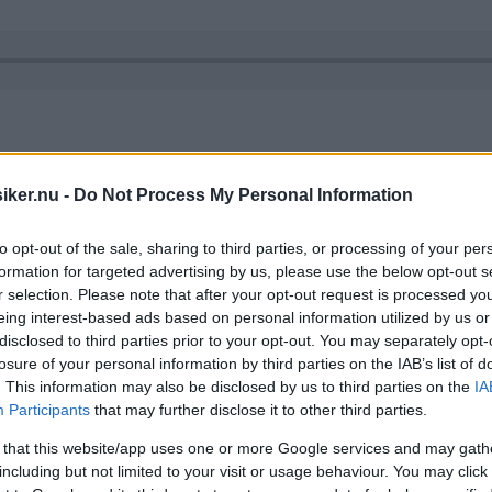
rmedarbetaren Jon Remmers sin egen verkstad Remme
iker.nu -
Do Not Process My Personal Information
nd annat drömjobb, favoritmodeller och om det går at
to opt-out of the sale, sharing to third parties, or processing of your per
gelius och Jon Remmers.
formation for targeted advertising by us, please use the below opt-out s
r selection. Please note that after your opt-out request is processed y
eing interest-based ads based on personal information utilized by us or
disclosed to third parties prior to your opt-out. You may separately opt-
losure of your personal information by third parties on the IAB’s list of
. This information may also be disclosed by us to third parties on the
IA
Participants
that may further disclose it to other third parties.
 that this website/app uses one or more Google services and may gath
including but not limited to your visit or usage behaviour. You may click 