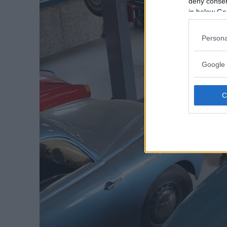
deny consent
in below Go
Persona
Google 