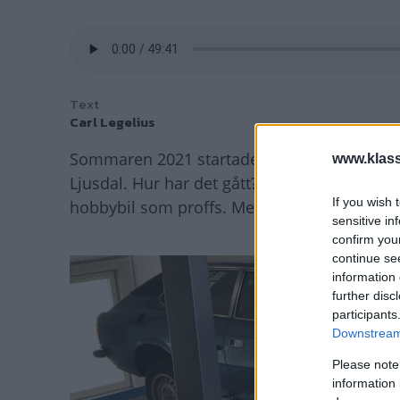
Text
Carl Legelius
Sommaren 2021 startade tidigare Klassike
www.klass
Ljusdal. Hur har det gått? Vi frågar om bla
If you wish 
hobbybil som proffs. Medverkande: Carl Le
sensitive in
confirm you
continue se
information 
further disc
participants
Downstream 
Please note
information 