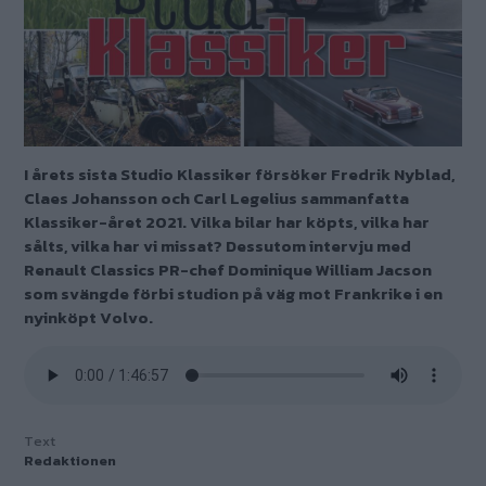
I årets sista Studio Klassiker försöker Fredrik Nyblad,
Claes Johansson och Carl Legelius sammanfatta
Klassiker-året 2021. Vilka bilar har köpts, vilka har
sålts, vilka har vi missat? Dessutom intervju med
Renault Classics PR-chef Dominique William Jacson
som svängde förbi studion på väg mot Frankrike i en
nyinköpt Volvo.
Text
Redaktionen