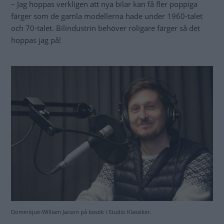
– Jag hoppas verkligen att nya bilar kan få fler poppiga
färger som de gamla modellerna hade under 1960-talet
och 70-talet. Bilindustrin behöver roligare färger så det
hoppas jag på!
Dominique-William Jacson på besök i Studio Klassiker.