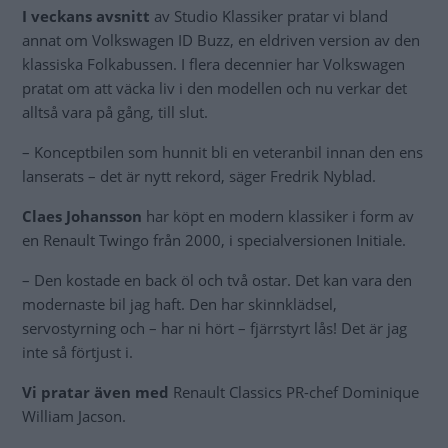
I veckans avsnitt
av Studio Klassiker pratar vi bland
annat om Volkswagen ID Buzz, en eldriven version av den
klassiska Folkabussen. I flera decennier har Volkswagen
pratat om att väcka liv i den modellen och nu verkar det
alltså vara på gång, till slut.
– Konceptbilen som hunnit bli en veteranbil innan den ens
lanserats – det är nytt rekord, säger Fredrik Nyblad.
Claes Johansson
har köpt en modern klassiker i form av
en Renault Twingo från 2000, i specialversionen Initiale.
– Den kostade en back öl och två ostar. Det kan vara den
modernaste bil jag haft. Den har skinnklädsel,
servostyrning och – har ni hört – fjärrstyrt lås! Det är jag
inte så förtjust i.
Vi pratar även med
Renault Classics PR-chef Dominique
William Jacson.