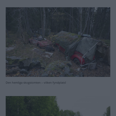
Den hemliga skogstomten – vilken fyndplats!