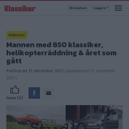
Hoppa
Bli medlem
Logga in
till
huvudinnehåll
PODCAST
Mannen med 850 klassiker,
helikopterräddning & året som
gått
Publicerad
31 december 2021
(
uppdaterad
31 december
2021)
(2)
Gasa