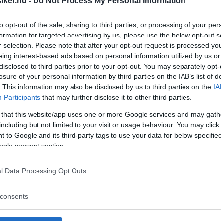
 kraft och det finns evenemang att bes
iker.nu -
Do Not Process My Personal Information
, Claes Johansson och Carl Legelius vill
to opt-out of the sale, sharing to third parties, or processing of your per
lassiker spånar de fram en rad nya typer
formation for targeted advertising by us, please use the below opt-out s
r selection. Please note that after your opt-out request is processed y
v sina bästa strategier för att storfynda
eing interest-based ads based on personal information utilized by us or
disclosed to third parties prior to your opt-out. You may separately opt-
öjar att han gärna spanar av
losure of your personal information by third parties on the IAB’s list of
ätts panelen för testet "Vilken träfftyp
. This information may also be disclosed by us to third parties on the
IA
Participants
that may further disclose it to other third parties.
 that this website/app uses one or more Google services and may gath
including but not limited to your visit or usage behaviour. You may click 
 to Google and its third-party tags to use your data for below specifi
ogle consent section.
l Data Processing Opt Outs
consents