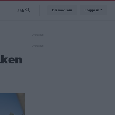
Bli medlem
Logga in
lken