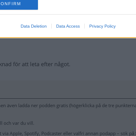
CONFIRM
ängder av bilträffar och marknader. Calle Carlquist
Data Deletion
Data Access
Privacy Policy
fter, men jag hittade inte en enda. Det är en bedrift i s
knad för att leta efter något.
n även ladda ner podden gratis (högerklicka på de tre punkterna 
 och var du vill.
via Apple, Spotify, Podcaster eller valfri annan podapp – sök på