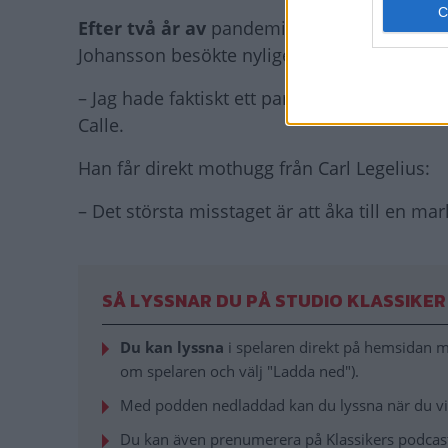
Efter två år av
pandemi har arrangeras nu m
Johansson besökte nyligen Viksta marknad.
– Jag hade faktiskt ett par saker jag letade e
Calle.
Han får direkt mothugg från Carl Legelius:
– Det största misstaget är att åka till en mar
SÅ LYSSNAR DU PÅ STUDIO KLASSIKER
Du kan lyssna
i spelaren direkt på hemsidan me
om spelaren och välj "Ladda ned").
Med podden nedladdad kan du lyssna när du vill
Du kan även prenumerera på Klassikers podcast 