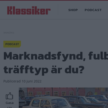
Hoppa
Main
till
SHOP
PODCAST
navigation
huvudinnehåll
PODCAST
Marknadsfynd, fulb
träfftyp är du?
Publicerad
10 juni 2022
Gasa